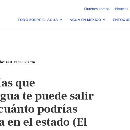
Quiénes somos
Noticias
TODO SOBRE EL AGUA
AGUA EN MÉXICO
ENFOQUE
MÉXICO – ¿SABÍAS QUE DESPERDICIAR AGUA TE PUEDE SALIR CARO? CONOCE CUÁNTO PODRÍAS PAGAR DE MULTA EN EL ESTADO (EL SOL DEL CENTRO)
ías que
gua te puede salir
cuánto podrías
 en el estado (El