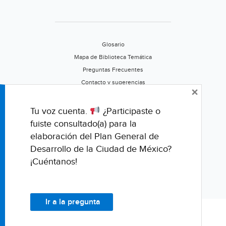
Glosario
Mapa de Biblioteca Temática
Preguntas Frecuentes
Contacto y sugerencias
×
Aviso de privacidad
Califica este portal
Tu voz cuenta.
¿Participaste o
fuiste consultado(a) para la
elaboración del Plan General de
Desarrollo de la Ciudad de México?
¡Cuéntanos!
Ir a la pregunta
© Fondo para la Comunicación y la Educación Ambiental, A.C.