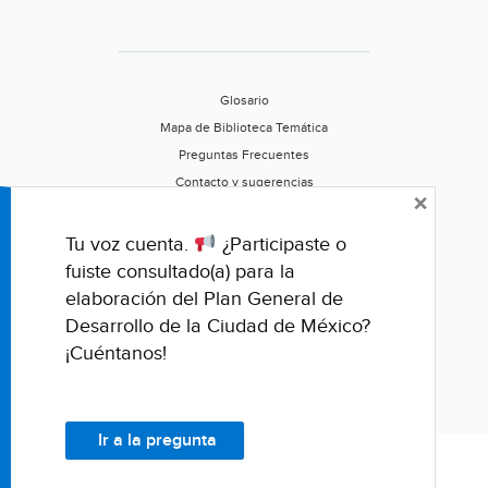
Glosario
Mapa de Biblioteca Temática
Preguntas Frecuentes
Contacto y sugerencias
×
Aviso de privacidad
Califica este portal
Tu voz cuenta.
¿Participaste o
fuiste consultado(a) para la
elaboración del Plan General de
Desarrollo de la Ciudad de México?
¡Cuéntanos!
Ir a la pregunta
© Fondo para la Comunicación y la Educación Ambiental, A.C.