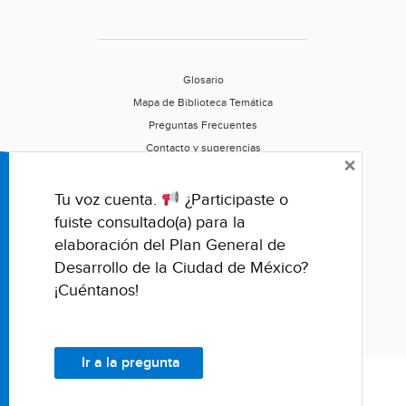
Glosario
Mapa de Biblioteca Temática
Preguntas Frecuentes
Contacto y sugerencias
×
Aviso de privacidad
Califica este portal
Tu voz cuenta.
¿Participaste o
fuiste consultado(a) para la
elaboración del Plan General de
Desarrollo de la Ciudad de México?
¡Cuéntanos!
Ir a la pregunta
© Fondo para la Comunicación y la Educación Ambiental, A.C.