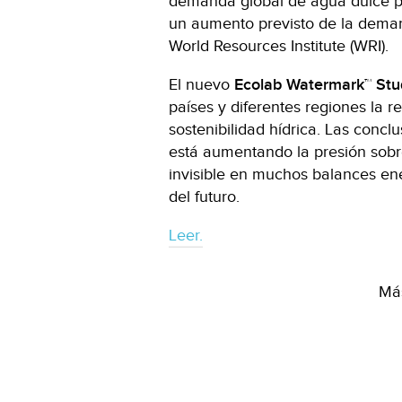
demanda global de agua dulce p
un aumento previsto de la dema
World Resources Institute (WRI).
El nuevo
Ecolab Watermark™ St
países y diferentes regiones la r
sostenibilidad hídrica. Las conclu
está aumentando la presión sobre
invisible en muchos balances en
del futuro.
Leer.
Más