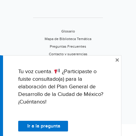
Glosario
Mapa de Biblioteca Temática
Preguntas Frecuentes
Contacto y sugerencias
×
Aviso de privacidad
Califica este portal
Tu voz cuenta.
¿Participaste o
fuiste consultado(a) para la
elaboración del Plan General de
Desarrollo de la Ciudad de México?
¡Cuéntanos!
Ir a la pregunta
© Fondo para la Comunicación y la Educación Ambiental, A.C.