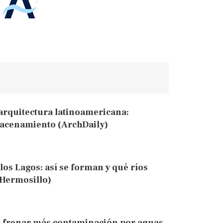
 arquitectura latinoamericana:
lmacenamiento (ArchDaily)
los Lagos: así se forman y qué ríos
 Hermosillo)
a frenar más contaminación por aguas