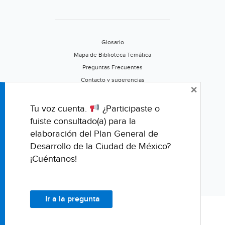
Glosario
Mapa de Biblioteca Temática
Preguntas Frecuentes
Contacto y sugerencias
×
Aviso de privacidad
Califica este portal
Tu voz cuenta.
¿Participaste o
fuiste consultado(a) para la
elaboración del Plan General de
Desarrollo de la Ciudad de México?
¡Cuéntanos!
Ir a la pregunta
© Fondo para la Comunicación y la Educación Ambiental, A.C.