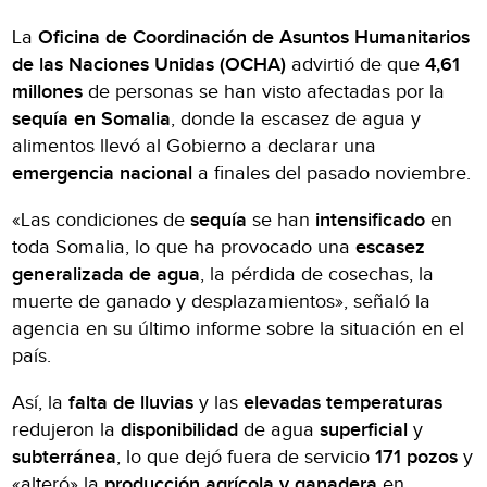
La
Oficina de Coordinación de Asuntos Humanitarios
de las Naciones Unidas (OCHA)
advirtió de que
4,61
millones
de personas se han visto afectadas por la
sequía en Somalia
, donde la escasez de agua y
alimentos llevó al Gobierno a declarar una
emergencia nacional
a finales del pasado noviembre.
«Las condiciones de
sequía
se han
intensificado
en
toda Somalia, lo que ha provocado una
escasez
generalizada de agua
, la pérdida de cosechas, la
muerte de ganado y desplazamientos», señaló la
agencia en su último informe sobre la situación en el
país.
Así, la
falta de lluvias
y las
elevadas temperaturas
redujeron la
disponibilidad
de agua
superficial
y
subterránea
, lo que dejó fuera de servicio
171 pozos
y
«alteró» la
producción agrícola y ganadera
en