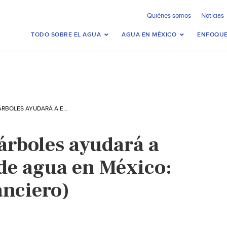
Quiénes somos
Noticias
TODO SOBRE EL AGUA
AGUA EN MÉXICO
ENFOQUE
MX- SEMBRAR ÁRBOLES AYUDARÁ A EVITAR LA FALTA DE AGUA EN MÉXICO: AMLO (EL FINANCIERO)
rboles ayudará a
a de agua en México:
nciero)