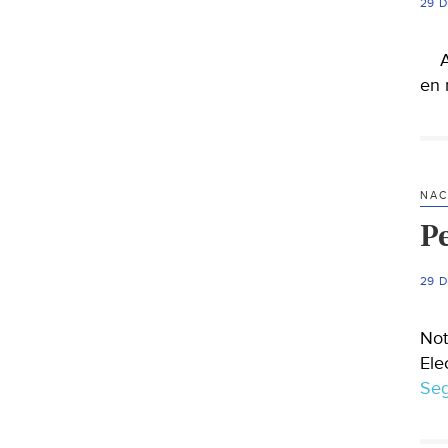
29 D
Aun
en 
NAC
Pe
29 D
Not
Ele
Seg