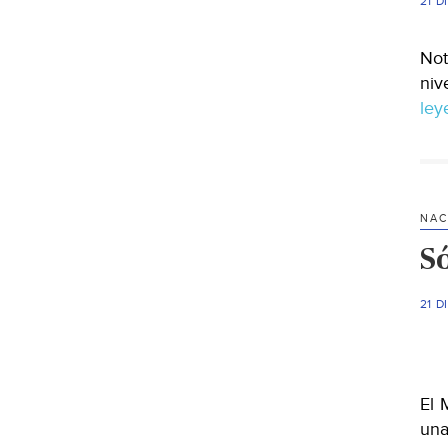
21 D
Not
niv
le
NAC
S
21 D
El 
una