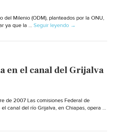
agua
 del Milenio (ODM), planteados por la ONU,
ar ya que la …
Seguir leyendo
México:
→
41%
de
la
población
rural
 en el canal del Grijalva
sin
saneamiento
re de 2007 Las comisiones Federal de
el canal del río Grijalva, en Chiapas, opera …