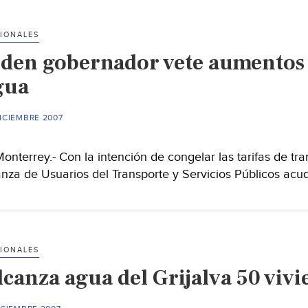
de
agua
IONALES
en
iden gobernador vete aumentos e
el
canal
gua
del
Grijalva
ICIEMBRE 2007
terrey.- Con la intención de congelar las tarifas de tr
anza de Usuarios del Transporte y Servicios Públicos acu
IONALES
lcanza agua del Grijalva 50 vivi