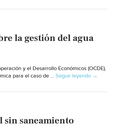
re la gestión del agua
eración y el Desarrollo Económicos (OCDE),
ómica para el caso de …
Seguir leyendo
México:
→
OCDE
publica
estudio
sobre
la
l sin saneamiento
gestión
del