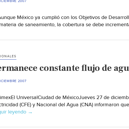
ICIEMBRE 2007
que México ya cumplió con los Objetivos de Desarrollo
materia de saneamiento, la cobertura se debe increment
IONALES
rmanece constante flujo de agua
ICIEMBRE 2007
imexEl UniversalCiudad de MéxicoJueves 27 de diciemb
ctricidad (CFE) y Nacional del Agua (CNA) informaron que 
uir leyendo
Permanece
→
constante
flujo