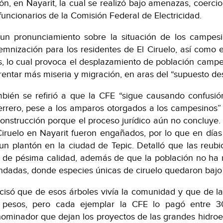
ón, en Nayarit, la cual se realizó bajo amenazas, coercio
funcionarios de la Comisión Federal de Electricidad.
un pronunciamiento sobre la situación de los campesi
emnización para los residentes de El Ciruelo, así como e
s, lo cual provoca el desplazamiento de población campes
rentar más miseria y migración, en aras del “supuesto des
bién se refirió a que la CFE “sigue causando confusió
rrero, pese a los amparos otorgados a los campesinos” 
construcción porque el proceso jurídico aún no concluye
Ciruelo en Nayarit fueron engañados, por lo que en dí
un plantón en la ciudad de Tepic. Detalló que las reubi
 de pésima calidad, además de que la población no ha re
ndadas, donde especies únicas de ciruelo quedaron bajo 
cisó que de esos árboles vivía la comunidad y que de 
 pesos, pero cada ejemplar la CFE lo pagó entre 
ominador que dejan los proyectos de las grandes hidroel