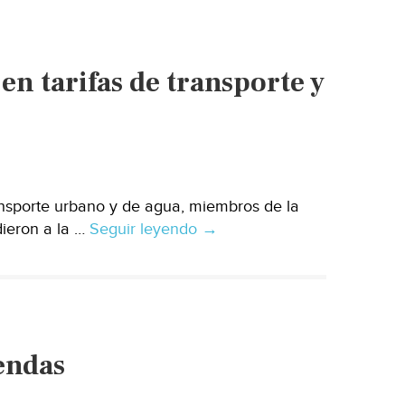
n tarifas de transporte y
ansporte urbano y de agua, miembros de la
dieron a la …
Seguir leyendo
Piden
→
gobernador
vete
aumentos
en
tarifas
endas
de
transporte