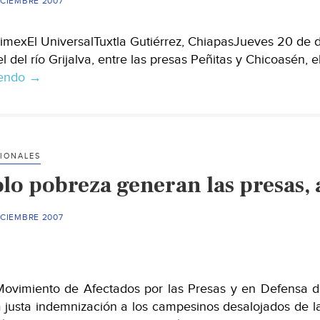
ICIEMBRE 2007
imexEl UniversalTuxtla Gutiérrez, ChiapasJueves 20 de 
el del río Grijalva, entre las presas Peñitas y Chicoasén
yendo
Alcanza
→
agua
del
Grijalva
50
IONALES
viviendas
ólo pobreza generan las presas,
ICIEMBRE 2007
Movimiento de Afectados por las Presas y en Defensa d
 justa indemnización a los campesinos desalojados de la