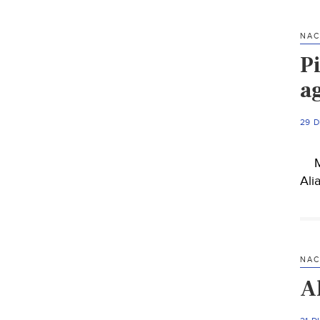
NAC
P
a
29 D
Mon
Ali
NAC
A