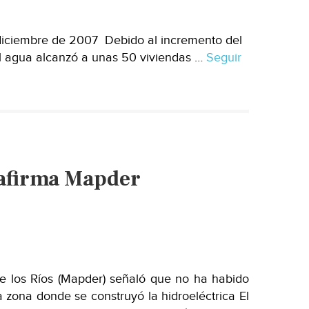
y
agua
diciembre de 2007 Debido al incremento del
, el agua alcanzó a unas 50 viviendas …
Seguir
 afirma Mapder
e los Ríos (Mapder) señaló que no ha habido
 zona donde se construyó la hidroeléctrica El