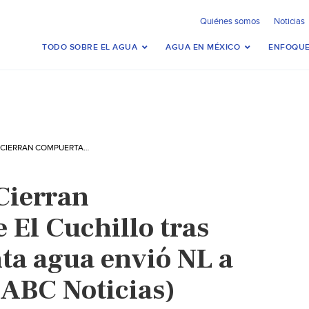
Quiénes somos
Noticias
TODO SOBRE EL AGUA
AGUA EN MÉXICO
ENFOQUE
NUEVO LEÓN – CIERRAN COMPUERTAS DE EL CUCHILLO TRAS 12 DÍAS, ¿CUÁNTA AGUA ENVIÓ NL A TAMAULIPAS? (ABC NOTICIAS)
Cierran
 El Cuchillo tras
nta agua envió NL a
ABC Noticias)