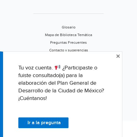
Glosario
Mapa de Biblioteca Temática
Preguntas Frecuentes
Contacto y sugerencias
×
Aviso de privacidad
Califica este portal
Tu voz cuenta.
¿Participaste o
fuiste consultado(a) para la
elaboración del Plan General de
Desarrollo de la Ciudad de México?
¡Cuéntanos!
Ir a la pregunta
© Fondo para la Comunicación y la Educación Ambiental, A.C.