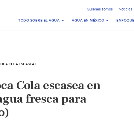
Quiénes somos
Noticias
TODO SOBRE EL AGUA
AGUA EN MÉXICO
ENFOQUE
POR HUELGA, COCA COLA ESCASEA EN TAMAULIPAS: ¡AGUA FRESCA PARA TODOS! (MILENIO)
oca Cola escasea en
agua fresca para
o)