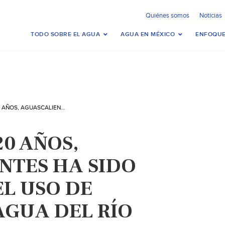
Quiénes somos
Noticias
TODO SOBRE EL AGUA
AGUA EN MÉXICO
ENFOQUE
POR MÁS DE 20 AÑOS, AGUASCALIENTES HA SIDO EXCLUIDO DEL USO DE RESERVA DE AGUA DEL RÍO SAN PEDRO (LA JORNADA)
20 AÑOS,
NTES HA SIDO
L USO DE
AGUA DEL RÍO