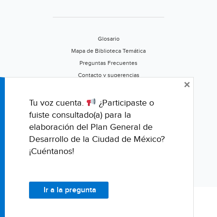
Glosario
Mapa de Biblioteca Temática
Preguntas Frecuentes
Contacto y sugerencias
×
Aviso de privacidad
Califica este portal
Tu voz cuenta.
¿Participaste o
fuiste consultado(a) para la
elaboración del Plan General de
Desarrollo de la Ciudad de México?
¡Cuéntanos!
Ir a la pregunta
© Fondo para la Comunicación y la Educación Ambiental, A.C.