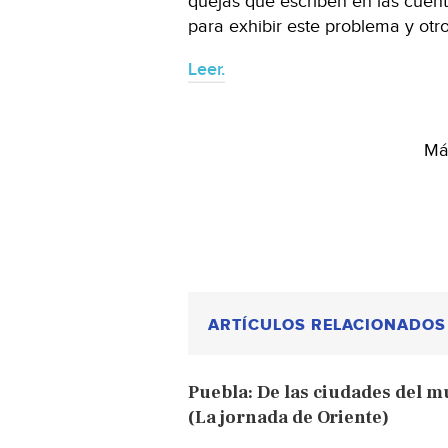
quejas que escriben en las cuenta
para exhibir este problema y otr
Leer.
Más
ARTÍCULOS RELACIONADOS
Puebla: De las ciudades del mu
(La jornada de Oriente)