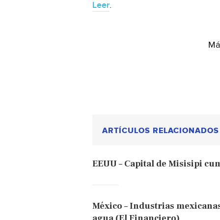
Leer
.
Más
ARTÍCULOS RELACIONADOS
EEUU – Capital de Misisipi cu
México – Industrias mexicana
agua (El Financiero)