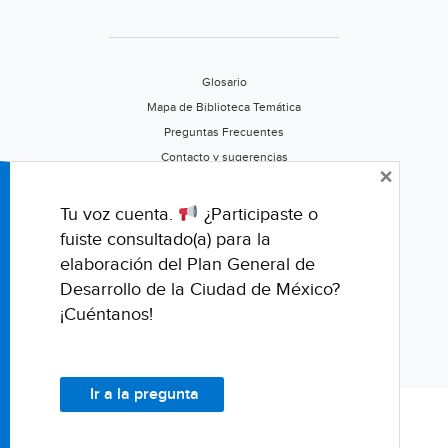
Glosario
Mapa de Biblioteca Temática
Preguntas Frecuentes
Contacto y sugerencias
×
Aviso de privacidad
Califica este portal
Tu voz cuenta.
¿Participaste o
fuiste consultado(a) para la
elaboración del Plan General de
Desarrollo de la Ciudad de México?
¡Cuéntanos!
Ir a la pregunta
© Fondo para la Comunicación y la Educación Ambiental, A.C.