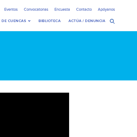
Eventos
Convocatorias
Encuesta
Contacto
Apóyanos
 DE CUENCAS
BIBLIOTECA
ACTÚA / DENUNCIA