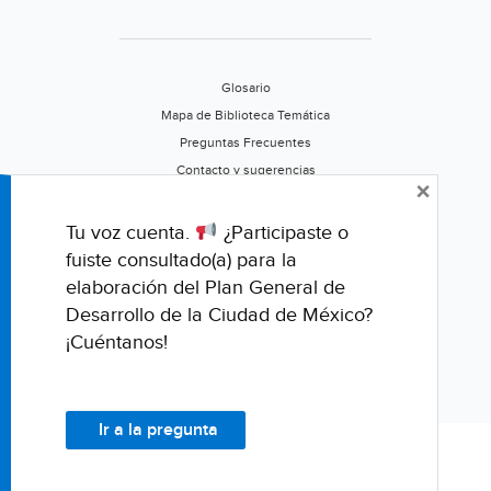
Glosario
Mapa de Biblioteca Temática
Preguntas Frecuentes
Contacto y sugerencias
×
Aviso de privacidad
Califica este portal
Tu voz cuenta.
¿Participaste o
fuiste consultado(a) para la
elaboración del Plan General de
Desarrollo de la Ciudad de México?
¡Cuéntanos!
Ir a la pregunta
© Fondo para la Comunicación y la Educación Ambiental, A.C.