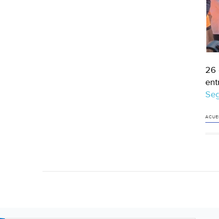
26 
ent
Seg
ACUE