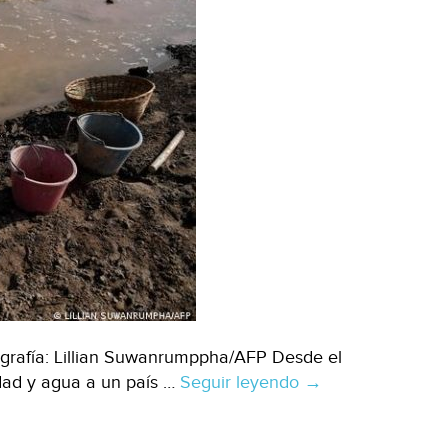
grafía: Lillian Suwanrumppha/AFP Desde el
idad y agua a un país …
Seguir leyendo
Mundo-
→
Disputa
por