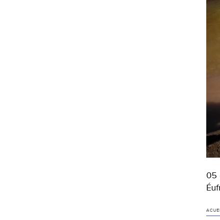
05 
Éuf
ACUE