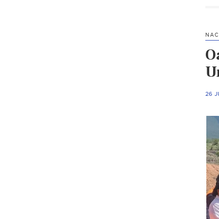
NAC
O
U
26 J