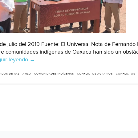
de julio del 2019 Fuente: El Universal Nota de Fernando Mi
re comunidades indígenas de Oaxaca han sido un obstá
uir leyendo
Oaxaca:
→
Conflictos
complican
RDOS DE PAZ
AMLO
COMUNIDADES INDÍGENAS
CONFLICTOS AGRARIOS
CONFLICTOS T
los
caminos
de
AMLO
(El
Universal)