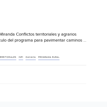
randa Conflictos territoriales y agrarios
culo del programa para pavimentar caminos …
ERRITORIALES
INPI
OAXACA
PROGRAMA RURAL