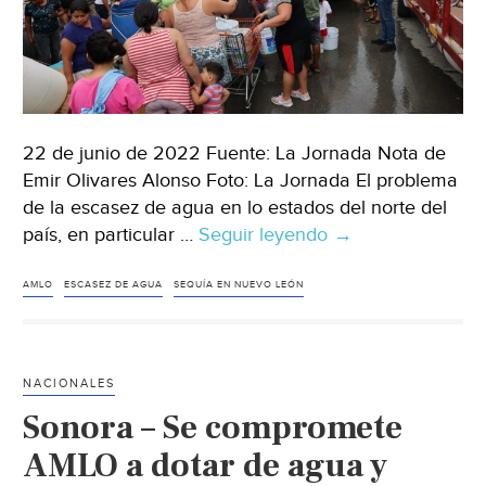
22 de junio de 2022 Fuente: La Jornada Nota de
Emir Olivares Alonso Foto: La Jornada El problema
de la escasez de agua en lo estados del norte del
país, en particular …
Seguir leyendo
México-
→
Falta
de
AMLO
ESCASEZ DE AGUA
SEQUÍA EN NUEVO LEÓN
agua
en
el
NACIONALES
norte
Sonora – Se compromete
porque
gobiernos
AMLO a dotar de agua y
la