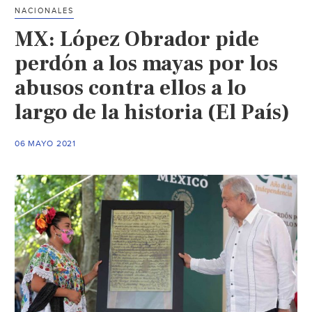
al
NACIONALES
Estado
MX: López Obrador pide
mexicano
(Proceso)
perdón a los mayas por los
abusos contra ellos a lo
largo de la historia (El País)
06 MAYO 2021