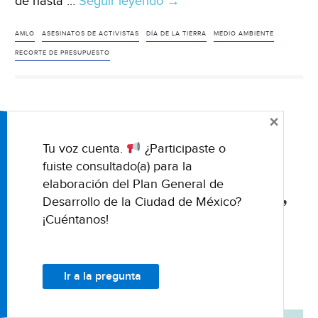
de hasta …
Seguir leyendo
El
→
medio
ambiente
AMLO
ASESINATOS DE ACTIVISTAS
DÍA DE LA TIERRA
MEDIO AMBIENTE
no
RECORTE DE PRESUPUESTO
es
prioridad
para
×
NACIONALES
AMLO;
México: AMLO propone a
organismos
Tu voz cuenta.
¿Participaste o
tienen
Germán Martínez Santoyo
fuiste consultado(a) para la
recortes
elaboración del Plan General de
como director de Conagua,
de
Desarrollo de la Ciudad de México?
en sustitución de Blanca
37%
¡Cuéntanos!
(Forbes
Jiménez (El Universal)
México)
Ir a la pregunta
08 ABRIL 2021