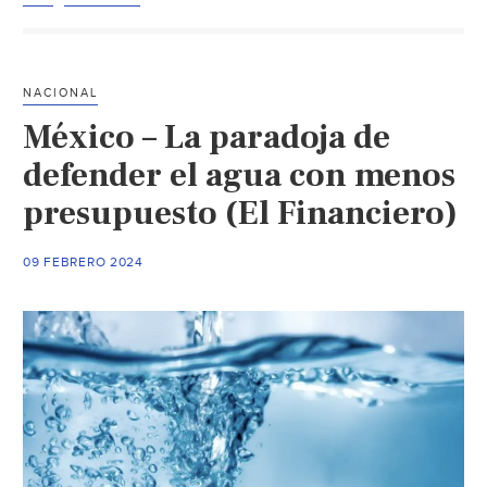
de
electricidad,
gas
NACIONAL
y
México – La paradoja de
agua
caen
defender el agua con menos
por
presupuesto (El Financiero)
primera
vez
09 FEBRERO 2024
en
cinco
sexenios
(El
Economista)