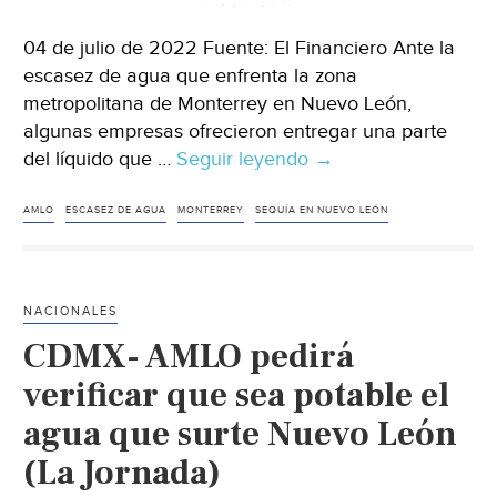
04 de julio de 2022 Fuente: El Financiero Ante la
escasez de agua que enfrenta la zona
metropolitana de Monterrey en Nuevo León,
algunas empresas ofrecieron entregar una parte
del líquido que …
Seguir leyendo
Nuevo
→
León-
Escasez
AMLO
ESCASEZ DE AGUA
MONTERREY
SEQUÍA EN NUEVO LEÓN
de
agua
en
NACIONALES
Nuevo
CDMX- AMLO pedirá
León:
Empresarios
verificar que sea potable el
ayudan
agua que surte Nuevo León
pero
(La Jornada)
no
es