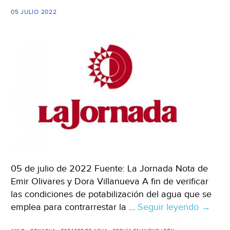
suficiente,
05 JULIO 2022
dice
AMLO
(El
Financiero)
05 de julio de 2022 Fuente: La Jornada Nota de
Emir Olivares y Dora Villanueva A fin de verificar
las condiciones de potabilización del agua que se
emplea para contrarrestar la …
Seguir leyendo
CDMX
→
AMLO