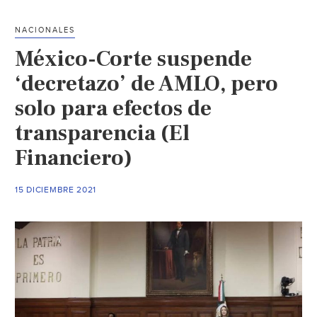
ecológica”:
Gabriel
NACIONALES
Quadri
México-Corte suspende
advirtió
sobre
‘decretazo’ de AMLO, pero
los
solo para efectos de
megaproyectos
transparencia (El
de
AMLO
Financiero)
(Infobae)
15 DICIEMBRE 2021