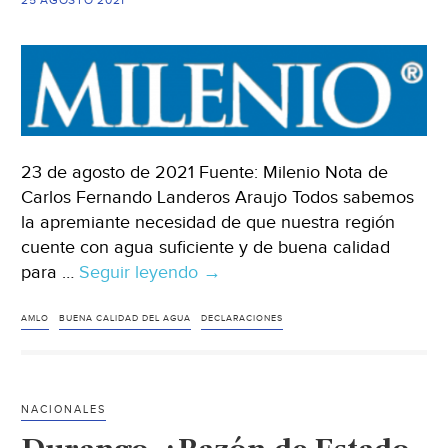
23 de agosto de 2021 Fuente: Milenio Nota de
Carlos Fernando Landeros Araujo Todos sabemos
la apremiante necesidad de que nuestra región
cuente con agua suficiente y de buena calidad
para …
Seguir leyendo
Ciudad
→
de
México-
AMLO
BUENA CALIDAD DEL AGUA
DECLARACIONES
¿Agua
saludable?
(Milenio)
NACIONALES