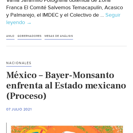
Vania Jaramillo Fotografía obtenida de Zona
Franca El Comité Salvemos Temacapulín, Acasico
y Palmarejo, el IMDEC y el Colectivo de …
Seguir
leyendo
Gto
→
–
Mesas
AMLO
GOBERNADORES
MESAS DE ANÁLISIS
para
analizar
El
NACIONALES
Zapotillo
México – Bayer-Monsanto
se
retomarán
enfrenta al Estado mexicano
con
(Proceso)
gobernadores,
AMLO
07 JULIO 2021
podría
visitar
Temaca