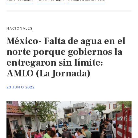
pedirá
AMLO
CONAGUA
ESCASEZ DE AGUA
SEQUÍA EN NUEVO LEÓN
verific
que
sea
NACIONALES
potabl
México- Falta de agua en el
el
agua
norte porque gobiernos la
que
entregaron sin límite:
surte
AMLO (La Jornada)
Nuevo
León
(La
23 JUNIO 2022
Jornad