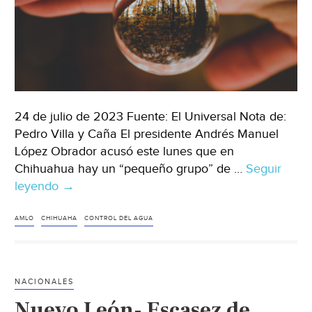
año”
(infobae)
24 de julio de 2023 Fuente: El Universal Nota de:
Pedro Villa y Caña El presidente Andrés Manuel
López Obrador acusó este lunes que en
Chihuahua hay un “pequeño grupo” de …
Seguir
leyendo
Chihuahua-
→
En
Chihuahua
AMLO
CHIHUAHA
CONTROL DEL AGUA
hay
una
“pequeño
NACIONALES
grupo”
Nuevo León- Escasez de
vinculado