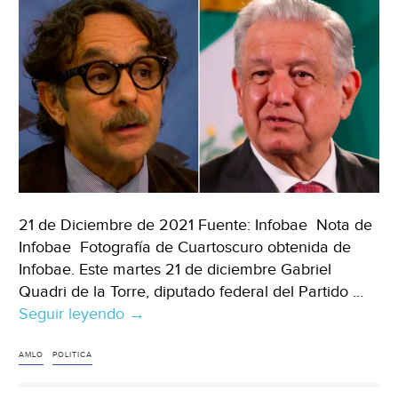
21 de Diciembre de 2021 Fuente: Infobae Nota de
Infobae Fotografía de Cuartoscuro obtenida de
Infobae. Este martes 21 de diciembre Gabriel
Quadri de la Torre, diputado federal del Partido …
Seguir leyendo
México-“Volveremos
→
a
la
AMLO
POLITICA
barbarie