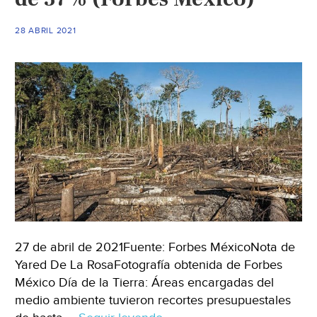
ellos
a
28 ABRIL 2021
lo
largo
de
la
historia
(El
País)
27 de abril de 2021Fuente: Forbes MéxicoNota de
Yared De La RosaFotografía obtenida de Forbes
México Día de la Tierra: Áreas encargadas del
medio ambiente tuvieron recortes presupuestales