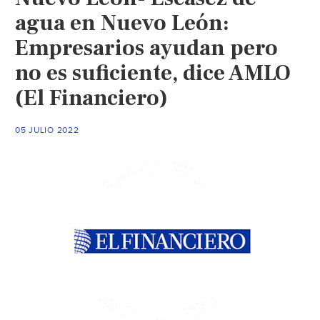
con
agua en Nuevo León:
políticos
Empresarios ayudan pero
locales
no es suficiente, dice AMLO
que
controla
(El Financiero)
el
agua:
05 JULIO 2022
AMLO
(El
Universal)