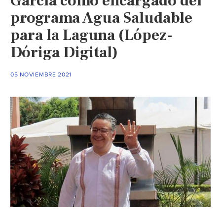
García como encargado del
de
programa Agua Saludable
transpa
(El
para la Laguna (López-
Financi
Dóriga Digital)
05 NOVIEMBRE 2021