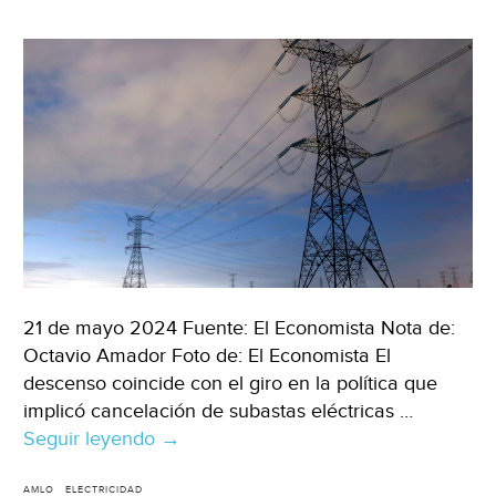
21 de mayo 2024 Fuente: El Economista Nota de:
Octavio Amador Foto de: El Economista El
descenso coincide con el giro en la política que
implicó cancelación de subastas eléctricas …
Seguir leyendo
México
→
–
Industrias
AMLO
ELECTRICIDAD