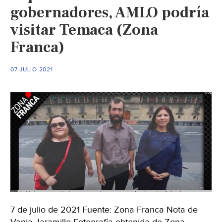
amago
gobernadores, AMLO podría
//
visitar Temaca (Zona
Imponer
en
Franca)
La
Laguna
07 JULIO 2021
//
Tricio-
Lala,
conversos
(La
Jornada)
7 de julio de 2021 Fuente: Zona Franca Nota de