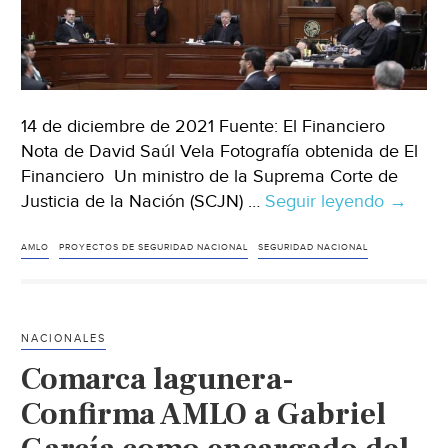
14 de diciembre de 2021 Fuente: El Financiero
Nota de David Saúl Vela Fotografía obtenida de El
Financiero Un ministro de la Suprema Corte de
Justicia de la Nación (SCJN) …
Seguir leyendo
México
→
Corte
suspen
AMLO
PROYECTOS DE SEGURIDAD NACIONAL
SEGURIDAD NACIONAL
‘decret
de
AMLO,
NACIONALES
pero
Comarca lagunera-
solo
para
Confirma AMLO a Gabriel
efectos