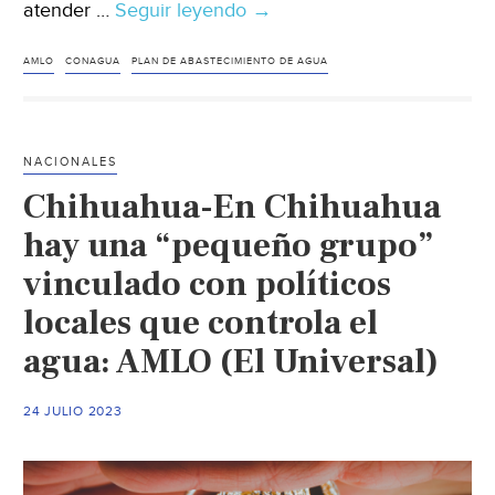
atender …
Seguir leyendo
México-
→
AMLO
afirma
AMLO
CONAGUA
PLAN DE ABASTECIMIENTO DE AGUA
que
Conagua
ya
NACIONALES
tiene
Chihuahua-En Chihuahua
plan
contra
hay una “pequeño grupo”
escasez
vinculado con políticos
de
locales que controla el
agua
en
agua: AMLO (El Universal)
México:
“Ha
24 JULIO 2023
llovido
menos
este