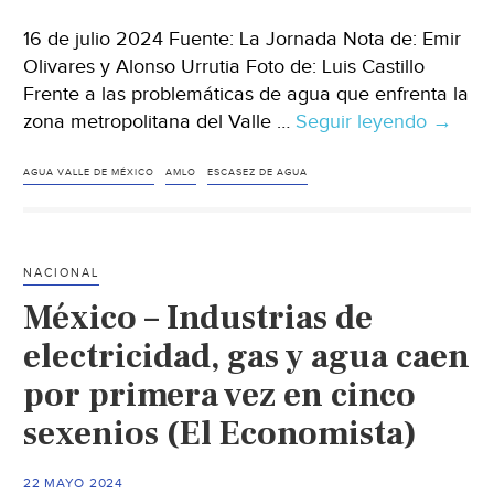
16 de julio 2024 Fuente: La Jornada Nota de: Emir
Olivares y Alonso Urrutia Foto de: Luis Castillo
Frente a las problemáticas de agua que enfrenta la
zona metropolitana del Valle …
Seguir leyendo
Ciuda
→
de
Méxic
AGUA VALLE DE MÉXICO
AMLO
ESCASEZ DE AGUA
–
Necesa
orienta
NACIONAL
crecim
México – Industrias de
poblac
hacia
electricidad, gas y agua caen
manto
por primera vez en cinco
acuífer
sexenios (El Economista)
AMLO
(La
Jornad
22 MAYO 2024