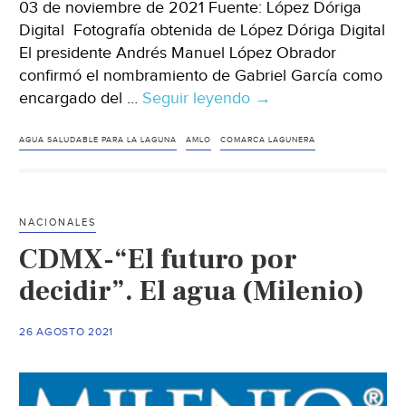
03 de noviembre de 2021 Fuente: López Dóriga
Digital Fotografía obtenida de López Dóriga Digital
El presidente Andrés Manuel López Obrador
confirmó el nombramiento de Gabriel García como
encargado del …
Seguir leyendo
Comarca
→
lagunera-
Confirma
AGUA SALUDABLE PARA LA LAGUNA
AMLO
COMARCA LAGUNERA
AMLO
a
Gabriel
NACIONALES
García
CDMX-“El futuro por
como
encargado
decidir”. El agua (Milenio)
del
programa
26 AGOSTO 2021
Agua
Saludable
para