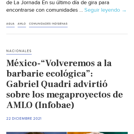
de La Jornada En su último día de gira para
encontrarse con comunidades …
Seguir leyendo
Sono
→
–
Se
AGUA
AMLO
COMUNIDADES INDÍGENAS
comp
AML
a
NACIONALES
dotar
México-“Volveremos a la
de
agua
barbarie ecológica”:
y
Gabriel Quadri advirtió
cami
sobre los megaproyectos de
a
la
AMLO (Infobae)
comu
seri
22 DICIEMBRE 2021
(La
Jorn