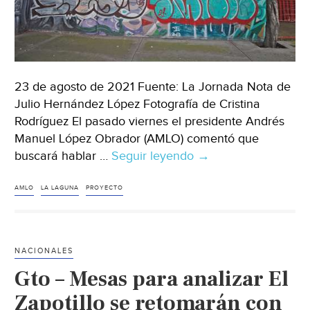
23 de agosto de 2021 Fuente: La Jornada Nota de
Julio Hernández López Fotografía de Cristina
Rodríguez El pasado viernes el presidente Andrés
Manuel López Obrador (AMLO) comentó que
buscará hablar …
Seguir leyendo
Durango-
→
¿Razón
de
AMLO
LA LAGUNA
PROYECTO
Estado,
seguridad
nacional?
NACIONALES
//
Gto – Mesas para analizar El
Ambientalismo
bajo
Zapotillo se retomarán con