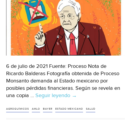
(Zona
Franca)
6 de julio de 2021 Fuente: Proceso Nota de
Ricardo Balderas Fotografía obtenida de Proceso
Monsanto demanda al Estado mexicano por
posibles pérdidas financieras. Según se revela en
una copia …
Seguir leyendo
México
→
–
Bayer-
AGROQUÍMICOS
AMLO
BAYER
ESTADO MEXICANO
SALUD
Monsanto
enfrenta