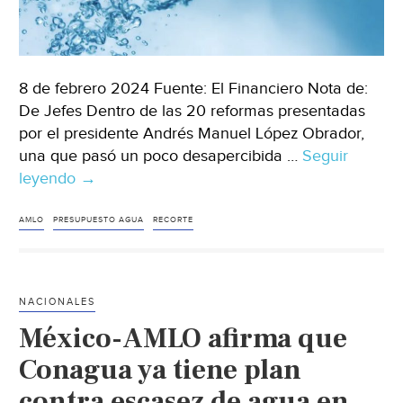
8 de febrero 2024 Fuente: El Financiero Nota de:
De Jefes Dentro de las 20 reformas presentadas
por el presidente Andrés Manuel López Obrador,
una que pasó un poco desapercibida …
Seguir
leyendo
México
→
–
La
AMLO
PRESUPUESTO AGUA
RECORTE
paradoja
de
defender
NACIONALES
el
México-AMLO afirma que
agua
con
Conagua ya tiene plan
menos
contra escasez de agua en