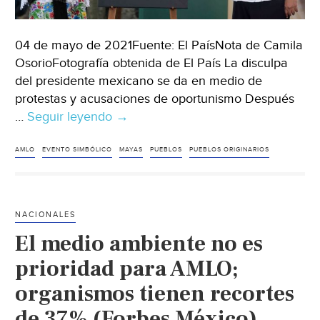
04 de mayo de 2021Fuente: El PaísNota de Camila
OsorioFotografía obtenida de El País La disculpa
del presidente mexicano se da en medio de
protestas y acusaciones de oportunismo Después
…
Seguir leyendo
MX:
→
López
Obrador
AMLO
EVENTO SIMBÓLICO
MAYAS
PUEBLOS
PUEBLOS ORIGINARIOS
pide
perdón
a
NACIONALES
los
El medio ambiente no es
mayas
por
prioridad para AMLO;
los
organismos tienen recortes
abusos
de 37% (Forbes México)
contra