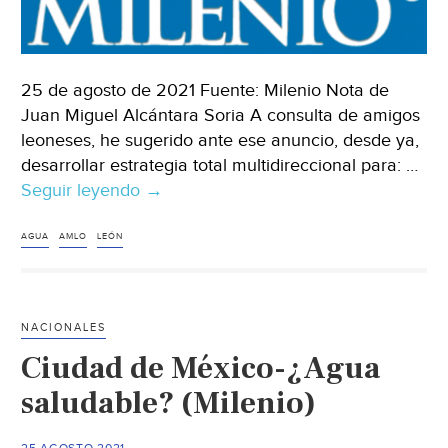
la
Laguna
(López-
Dóriga
25 de agosto de 2021 Fuente: Milenio Nota de
Digital)
Juan Miguel Alcántara Soria A consulta de amigos
leoneses, he sugerido ante ese anuncio, desde ya,
desarrollar estrategia total multidireccional para: …
Seguir leyendo
CDMX-“El
→
futuro
por
AGUA
AMLO
LEÓN
decidir”.
El
agua
NACIONALES
(Milenio)
Ciudad de México-¿Agua
saludable? (Milenio)
25 AGOSTO 2021