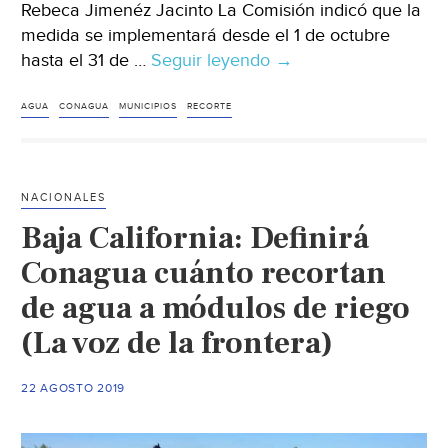
Rebeca Jimenéz Jacinto La Comisión indicó que la
medida se implementará desde el 1 de octubre
hasta el 31 de …
Seguir leyendo
Estado
→
de
México:
AGUA
CONAGUA
MUNICIPIOS
RECORTE
Conagua
anuncia
recorte
NACIONALES
de
Baja California: Definirá
17.7%
de
Conagua cuánto recortan
agua;
de agua a módulos de riego
afectará
(La voz de la frontera)
13
municipios
(El
22 AGOSTO 2019
Universal)