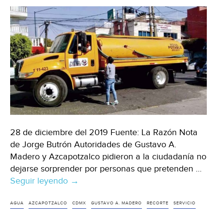
28 de diciembre del 2019 Fuente: La Razón Nota
de Jorge Butrón Autoridades de Gustavo A.
Madero y Azcapotzalco pidieron a la ciudadanía no
dejarse sorprender por personas que pretenden …
Seguir leyendo
CDMX:
→
Alertan
por
AGUA
AZCAPOTZALCO
CDMX
GUSTAVO A. MADERO
RECORTE
SERVICIO