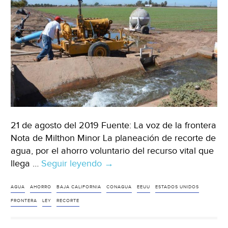
21 de agosto del 2019 Fuente: La voz de la frontera
Nota de Milthon Minor La planeación de recorte de
agua, por el ahorro voluntario del recurso vital que
llega …
Seguir leyendo
Baja
→
California:
Definirá
AGUA
AHORRO
BAJA CALIFORNIA
CONAGUA
EEUU
ESTADOS UNIDOS
Conagua
FRONTERA
LEY
RECORTE
cuánto
recortan