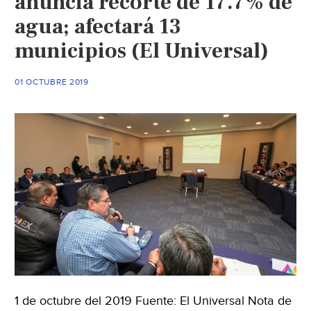
anuncia recorte de 17.7% de
el
agua; afectará 13
recorte
municipios (El Universal)
(El
Heraldo
de
01 OCTUBRE 2019
México)
1 de octubre del 2019 Fuente: El Universal Nota de