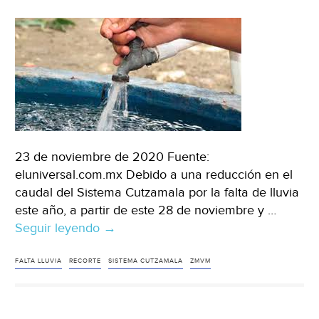
23 de noviembre de 2020 Fuente:
eluniversal.com.mx Debido a una reducción en el
caudal del Sistema Cutzamala por la falta de lluvia
este año, a partir de este 28 de noviembre y …
Seguir leyendo
(ZMVM)
→
Anuncian
reducción
FALTA LLUVIA
RECORTE
SISTEMA CUTZAMALA
ZMVM
de
agua
en