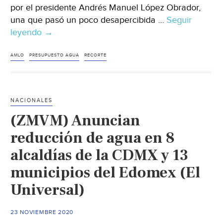
por el presidente Andrés Manuel López Obrador,
una que pasó un poco desapercibida …
Seguir
leyendo
México
→
–
La
AMLO
PRESUPUESTO AGUA
RECORTE
paradoja
de
defender
NACIONALES
el
(ZMVM) Anuncian
agua
con
reducción de agua en 8
menos
alcaldías de la CDMX y 13
presupuesto
municipios del Edomex (El
(El
Financiero)
Universal)
23 NOVIEMBRE 2020