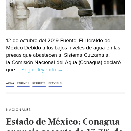
12 de octubre del 2019 Fuente: El Heraldo de
México Debido a los bajos niveles de agua en las
presas que abastecen al Sistema Cutzamala,
la Comisión Nacional del Agua (Conagua) declaró
que …
Seguir leyendo
Edomex
→
sin
agua,
AGUA
EDOMEX
RECORTE
SERVICIO
estos
son
los
NACIONALES
municipios
Estado de México: Conagua
que
sufrirán