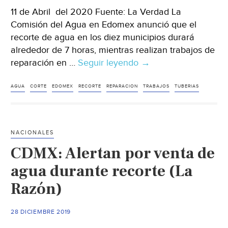
11 de Abril del 2020 Fuente: La Verdad La
Comisión del Agua en Edomex anunció que el
recorte de agua en los diez municipios durará
alrededor de 7 horas, mientras realizan trabajos de
reparación en …
Seguir leyendo
Edomex
→
anuncia
corte
AGUA
CORTE
EDOMEX
RECORTE
REPARACION
TRABAJOS
TUBERIAS
de
agua
en
NACIONALES
10
CDMX: Alertan por venta de
municipios
(La
agua durante recorte (La
Verdad)
Razón)
28 DICIEMBRE 2019