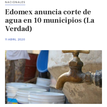
NACIONALES
8
Edomex anuncia corte de
alcaldías
de
agua en 10 municipios (La
la
Verdad)
CDMX
y
11 ABRIL 2020
13
municipios
del
Edomex
(El
Universal)