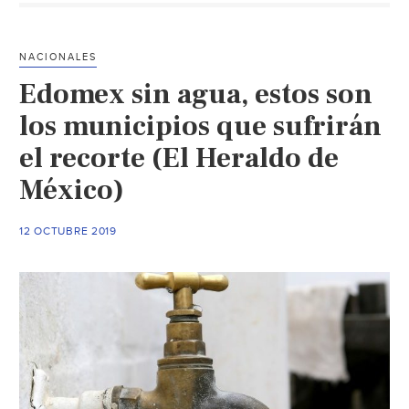
venta
de
agua
NACIONALES
durante
Edomex sin agua, estos son
recorte
(La
los municipios que sufrirán
Razón)
el recorte (El Heraldo de
México)
12 OCTUBRE 2019