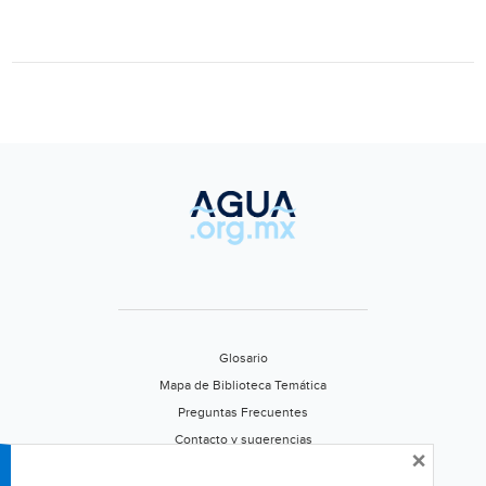
de
agua
a
módulos
de
riego
(La
voz
de
la
frontera)
Glosario
Mapa de Biblioteca Temática
Preguntas Frecuentes
Contacto y sugerencias
×
Aviso de privacidad