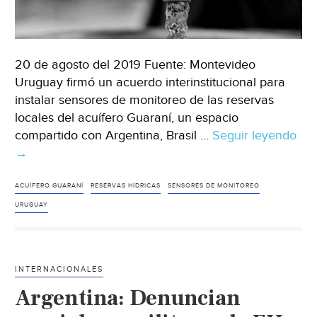
20 de agosto del 2019 Fuente: Montevideo
Uruguay firmó un acuerdo interinstitucional para
instalar sensores de monitoreo de las reservas
locales del acuífero Guaraní, un espacio
compartido con Argentina, Brasil …
Seguir leyendo
Ur
→
mon
las
res
ACUÍFERO GUARANÍ
RESERVAS HÍDRICAS
SENSORES DE MONITOREO
híd
URUGUAY
del
Acu
Gua
INTERNACIONALES
(Mo
Argentina: Denuncian