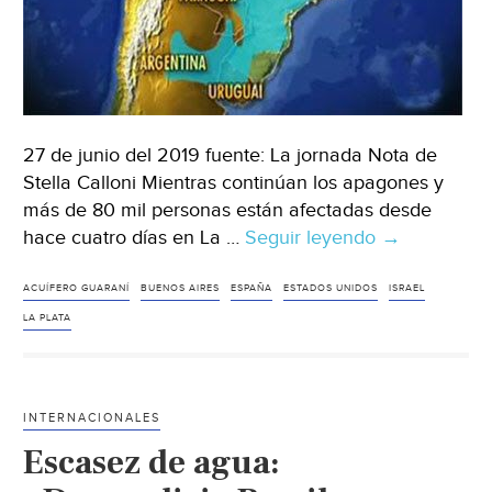
27 de junio del 2019 fuente: La jornada Nota de
Stella Calloni Mientras continúan los apagones y
más de 80 mil personas están afectadas desde
hace cuatro días en La …
Seguir leyendo
Argentina:
→
Denuncian
maniobras
ACUÍFERO GUARANÍ
BUENOS AIRES
ESPAÑA
ESTADOS UNIDOS
ISRAEL
militares
LA PLATA
de
EU
en
INTERNACIONALES
la
Escasez de agua:
reserva
de