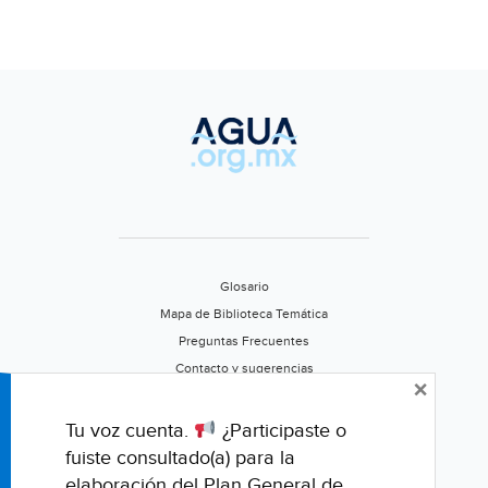
tesoro?
(Deutsche
Welle)
Glosario
Mapa de Biblioteca Temática
Preguntas Frecuentes
Contacto y sugerencias
×
Aviso de privacidad
Califica este portal
Tu voz cuenta.
¿Participaste o
fuiste consultado(a) para la
elaboración del Plan General de