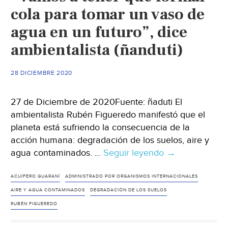
cola para tomar un vaso de
agua en un futuro”, dice
ambientalista (ñanduti)
28 DICIEMBRE 2020
27 de Diciembre de 2020Fuente: ñaduti El
ambientalista Rubén Figueredo manifestó que el
planeta está sufriendo la consecuencia de la
acción humana: degradación de los suelos, aire y
agua contaminados. …
Seguir leyendo
“Vamos
→
a
tener
ACUÍFERO GUARANÍ
ADMINISTRADO POR ORGANISMOS INTERNACIONALES
que
AIRE Y AGUA CONTAMINADOS
DEGRADACIÓN DE LOS SUELOS
formar
RUBÉN FIGUEREDO
cola