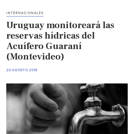
para
tomar
INTERNACIONALES
un
Uruguay monitoreará las
vaso
de
reservas hídricas del
agua
Acuífero Guaraní
en
un
(Montevideo)
futuro”,
dice
20 AGOSTO 2019
ambientalista
(ñanduti)