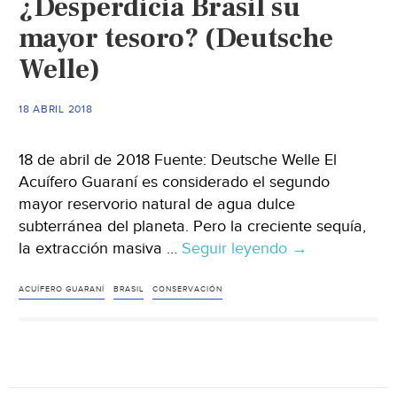
¿Desperdicia Brasil su
agua
mayor tesoro? (Deutsche
dulce
Welle)
más
grande
del
18 ABRIL 2018
mundo
(La
18 de abril de 2018 Fuente: Deutsche Welle El
jornada)
Acuífero Guaraní es considerado el segundo
mayor reservorio natural de agua dulce
subterránea del planeta. Pero la creciente sequía,
la extracción masiva …
Seguir leyendo
Escasez
→
de
agua:
ACUÍFERO GUARANÍ
BRASIL
CONSERVACIÓN
¿Desperdicia
Brasil
su
mayor