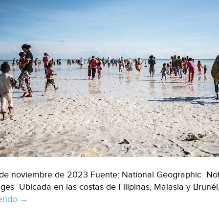
de noviembre de 2023 Fuente: National Geographic Nota
ges Ubicada en las costas de Filipinas, Malasia y Bruné
yendo
Internacional-
→
Bajau,