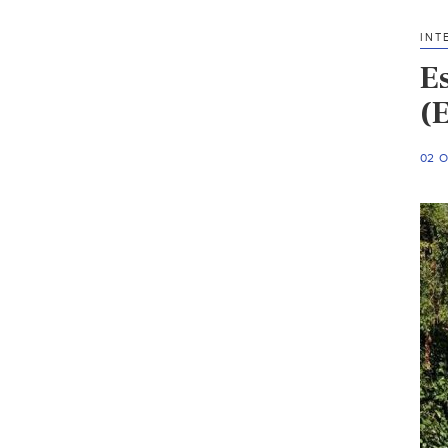
INT
E
(
02 