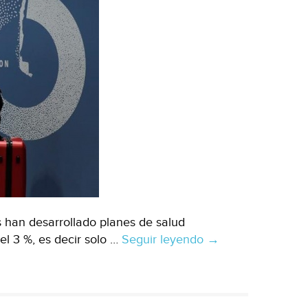
Ocampo
(Boletíncaap)
s han desarrollado planes de salud
l 3 %, es decir solo …
Seguir leyendo
Los
→
sistemas
de
salud