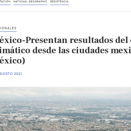
la
TACIÓN
NATIONAL GEOGRAPHIC
RESISTENCIA
sorprendente
comunidad
que
IONALES
aprendió
éxico-Presentan resultados del
a
vivir
limático desde las ciudades mex
bajo
éxico)
el
agua
AGOSTO 2021
(National
Geographic)