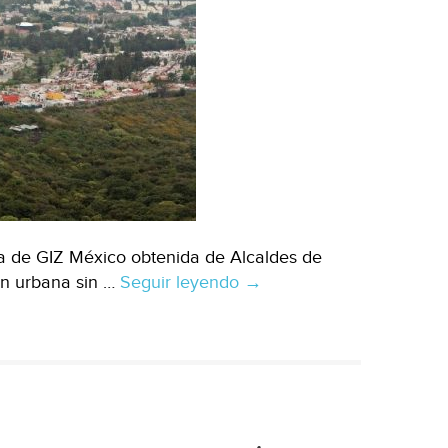
a de GIZ México obtenida de Alcaldes de
ón urbana sin …
Seguir leyendo
México-
→
Presentan
resultados
del
combate
al
cambio