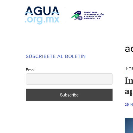
a
SÚSCRIBETE AL BOLETÍN
INT
Email
I
a
29 