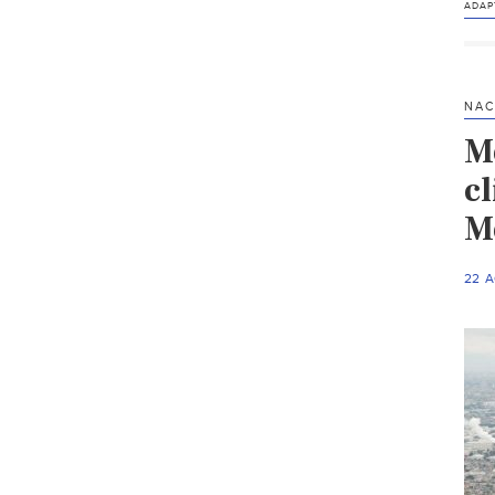
ADAP
NAC
M
c
M
22 