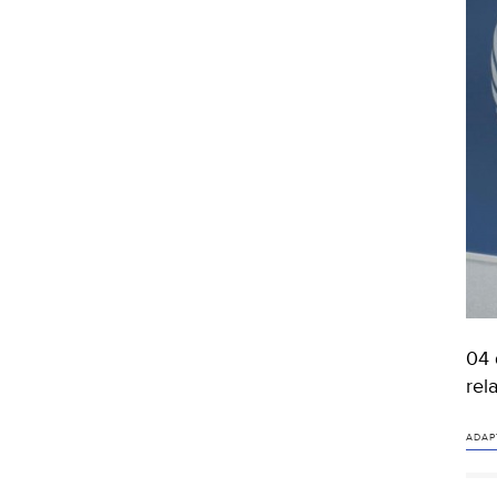
04 
rel
ADAP