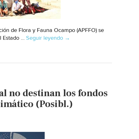
cción de Flora y Fauna Ocampo (APFFO) se
el Estado …
Seguir leyendo
Coahuila:
→
Agua
en
el
desierto:
acciones
de
al no destinan los fondos
adaptación
al
limático (Posibl.)
cambio
climático
en
el
APFF