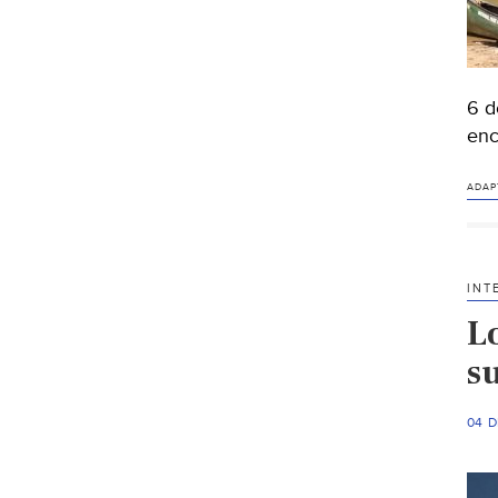
6 d
enc
ADAP
INT
Lo
su
04 D