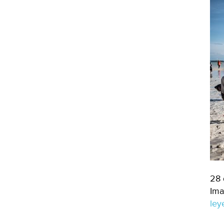
28 
Ima
le