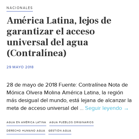
a
NACIONALES
la
América Latina, lejos de
gestió
sosten
garantizar el acceso
de
universal del agua
las
(Contralínea)
aguas
residu
en
29 MAYO 2018
Bolivi
(iagua
28 de mayo de 2018 Fuente: Contralínea Nota de
Mónica Olvera Molina América Latina, la región
más desigual del mundo, está lejana de alcanzar la
meta de acceso universal del …
Seguir leyendo
Améri
→
Latina
lejos
AGUA EN AMÉRICA LATINA
AGUA PUEBLOS ORIGINARIOS
de
DERECHO HUMANO AGUA
GESTIÓN AGUA