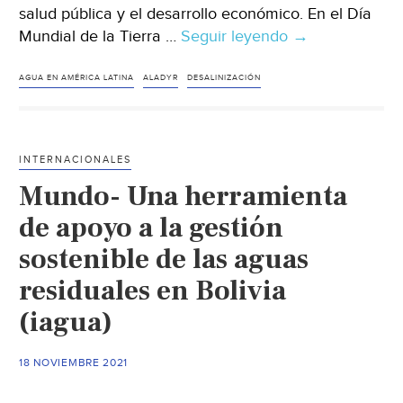
salud pública y el desarrollo económico. En el Día
Mundial de la Tierra …
Seguir leyendo
México-
→
Gestión
sostenible
AGUA EN AMÉRICA LATINA
ALADYR
DESALINIZACIÓN
del
agua
en
INTERNACIONALES
el
Mundo- Una herramienta
Día
Mundial
de apoyo a la gestión
de
sostenible de las aguas
la
residuales en Bolivia
Tierra
(iagua)
18 NOVIEMBRE 2021