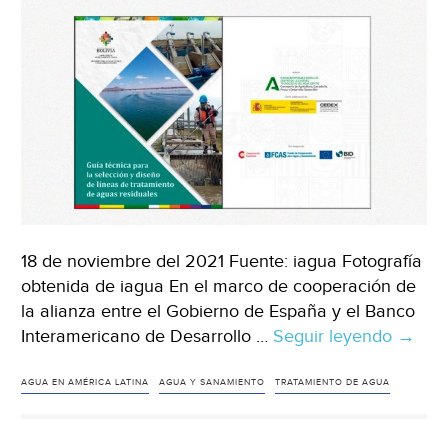
18 de noviembre del 2021 Fuente: iagua Fotografía
obtenida de iagua En el marco de cooperación de
la alianza entre el Gobierno de España y el Banco
Interamericano de Desarrollo …
Seguir leyendo
Mundo
→
Una
herra
AGUA EN AMÉRICA LATINA
AGUA Y SANAMIENTO
TRATAMIENTO DE AGUA
de
apoyo