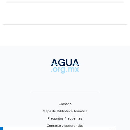
garant
el
acces
univer
del
agua
(Contr
Glosario
Mapa de Biblioteca Temática
Preguntas Frecuentes
Contacto y sugerencias