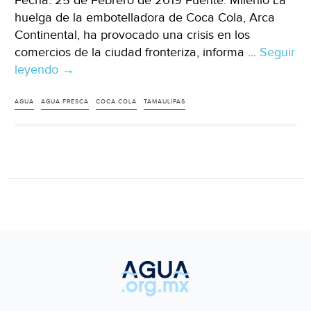
Fecha: 25 de Febrero de 2019 Fuente: Milenio La
huelga de la embotelladora de Coca Cola, Arca
Continental, ha provocado una crisis en los
comercios de la ciudad fronteriza, informa …
Seguir
leyendo
Por
→
huelga,
Coca
AGUA
AGUA FRESCA
COCA COLA
TAMAULIPAS
Cola
escasea
en
Tamaulipas:
¡agua
fresca
para
todos!
(Milenio)