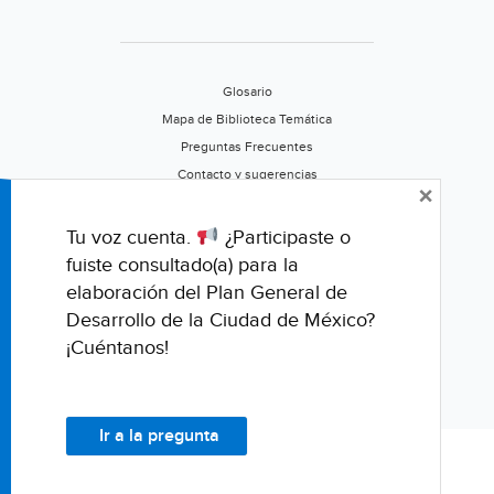
Glosario
Mapa de Biblioteca Temática
Preguntas Frecuentes
Contacto y sugerencias
×
Aviso de privacidad
Califica este portal
Tu voz cuenta.
¿Participaste o
fuiste consultado(a) para la
elaboración del Plan General de
Desarrollo de la Ciudad de México?
¡Cuéntanos!
Ir a la pregunta
© Fondo para la Comunicación y la Educación Ambiental, A.C.