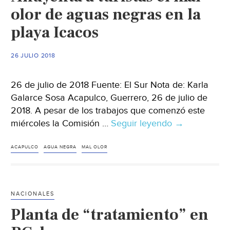
olor de aguas negras en la
playa Icacos
26 JULIO 2018
26 de julio de 2018 Fuente: El Sur Nota de: Karla
Galarce Sosa Acapulco, Guerrero, 26 de julio de
2018. A pesar de los trabajos que comenzó este
miércoles la Comisión …
Seguir leyendo
Ahuyenta
→
a
turistas
ACAPULCO
AGUA NEGRA
MAL OLOR
el
mal
olor
NACIONALES
de
Planta de “tratamiento” en
aguas
negras