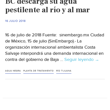
BC descarga su agua
en
pestilente al río y al mar
la
playa
16 JULIO 2018
Icacos
16 de julio de 2018 Fuente: sinembargo.mx Ciudad
de México, 15 de julio (SinEmbargo).- La
organización internacional ambientalista Costa
Salvaje interpondrá una demanda internacional en
contra del gobierno de Baja …
Seguir leyendo
Planta
→
de
“tratam
AGUA NEGRA
PLANTA DE TRATAMIENTO
RÍO TIJUANA
en
BC
descar
su
agua
pestilen