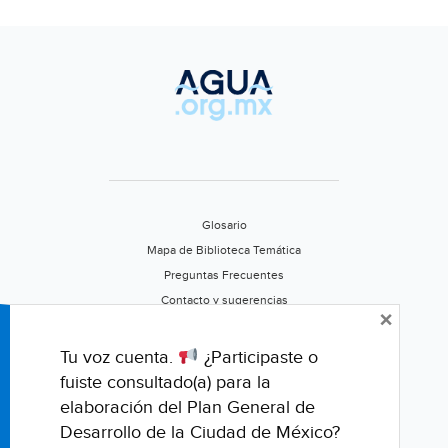
al
río
y
al
mar
Glosario
Mapa de Biblioteca Temática
Preguntas Frecuentes
Contacto y sugerencias
×
Aviso de privacidad
Califica este portal
Tu voz cuenta.
¿Participaste o
fuiste consultado(a) para la
elaboración del Plan General de
Desarrollo de la Ciudad de México?