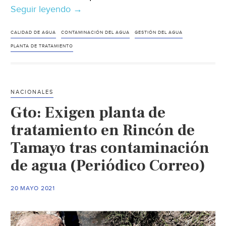
Seguir leyendo
Tijuana-
→
Nada
claro
CALIDAD DE AGUA
CONTAMINACIÓN DEL AGUA
GESTIÓN DEL AGUA
sobre
PLANTA DE TRATAMIENTO
la
solución
a
NACIONALES
descargas
Gto: Exigen planta de
contaminantes
en
tratamiento en Rincón de
Punta
Tamayo tras contaminación
Bandera
de agua (Periódico Correo)
(El
Sol)
20 MAYO 2021