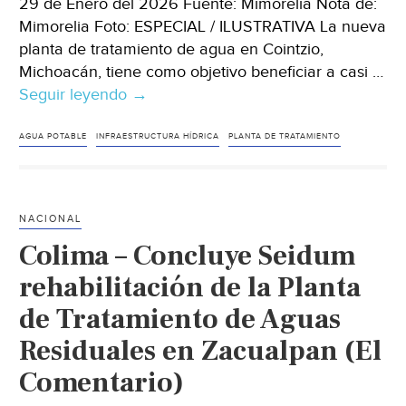
29 de Enero del 2026 Fuente: Mimorelia Nota de:
Mimorelia Foto: ESPECIAL / ILUSTRATIVA La nueva
planta de tratamiento de agua en Cointzio,
Michoacán, tiene como objetivo beneficiar a casi …
Seguir leyendo
Michoacán–
→
Nueva
planta
AGUA POTABLE
INFRAESTRUCTURA HÍDRICA
PLANTA DE TRATAMIENTO
en
Cointzio
dará
NACIONAL
agua
Colima – Concluye Seidum
a
casi
rehabilitación de la Planta
500
de Tratamiento de Aguas
mil
Residuales en Zacualpan (El
habitantes
de
Comentario)
Morelia