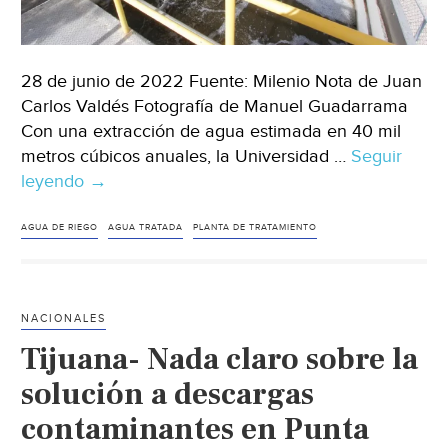
28 de junio de 2022 Fuente: Milenio Nota de Juan
Carlos Valdés Fotografía de Manuel Guadarrama
Con una extracción de agua estimada en 40 mil
metros cúbicos anuales, la Universidad …
Seguir
leyendo
Coahuila
→
–
Ibero
AGUA DE RIEGO
AGUA TRATADA
PLANTA DE TRATAMIENTO
Torreón
procesa
en
NACIONALES
planta
Tijuana- Nada claro sobre la
tratadora
de
solución a descargas
agua
contaminantes en Punta
residual