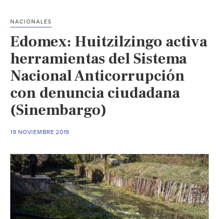
la
planta
NACIONALES
de
Edomex: Huitzilzingo activa
tratamiento
de
herramientas del Sistema
Sayulita
Nacional Anticorrupción
(Tribuna)
con denuncia ciudadana
(Sinembargo)
19 NOVIEMBRE 2019