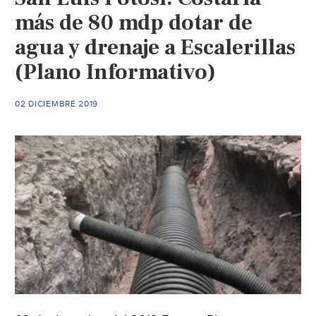
aguas
más de 80 mdp dotar de
en
agua y drenaje a Escalerillas
Siria
(Plano Informativo)
(Prensa
Latina)
02 DICIEMBRE 2019