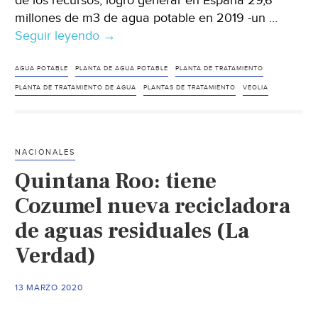
de los recursos, logró generar en España 29,6
millones de m3 de agua potable en 2019 -un …
Seguir leyendo
Veolia
→
consiguió
producir
AGUA POTABLE
PLANTA DE AGUA POTABLE
PLANTA DE TRATAMIENTO
cerca
PLANTA DE TRATAMIENTO DE AGUA
PLANTAS DE TRATAMIENTO
VEOLIA
de
30
millones
NACIONALES
de
Quintana Roo: tiene
m3
de
Cozumel nueva recicladora
agua
de aguas residuales (La
potable
Verdad)
en
España
en
13 MARZO 2020
2019,