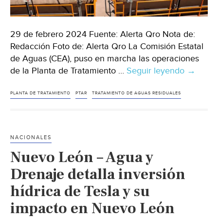
29 de febrero 2024 Fuente: Alerta Qro Nota de:
Redacción Foto de: Alerta Qro La Comisión Estatal
de Aguas (CEA), puso en marcha las operaciones
de la Planta de Tratamiento …
Seguir leyendo
Queréta
→
–
Inicia
PLANTA DE TRATAMIENTO
PTAR
TRATAMIENTO DE AGUAS RESIDUALES
operaci
planta
de
NACIONALES
tratami
Nuevo León – Agua y
de
aguas
Drenaje detalla inversión
residua
hídrica de Tesla y su
en
impacto en Nuevo León
Amealc
(Altera