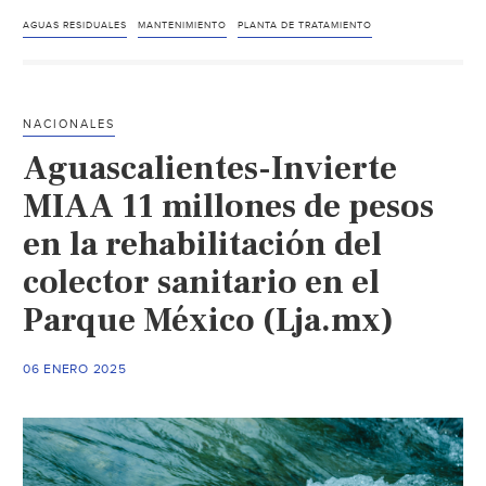
–
Concluye
AGUAS RESIDUALES
MANTENIMIENTO
PLANTA DE TRATAMIENTO
Seidum
rehabilitación
de
NACIONALES
la
Aguascalientes-Invierte
Planta
de
MIAA 11 millones de pesos
Tratamiento
en la rehabilitación del
de
colector sanitario en el
Aguas
Residuales
Parque México (Lja.mx)
en
Zacualpan
06 ENERO 2025
(El
Comentario)