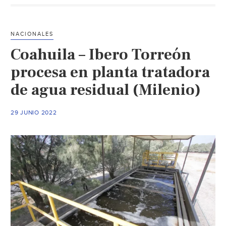
Agua
y
Drenaje
NACIONALES
detalla
Coahuila – Ibero Torreón
inversió
hídrica
procesa en planta tratadora
de
de agua residual (Milenio)
Tesla
y
29 JUNIO 2022
su
impacto
en
Nuevo
León
(Milenio)