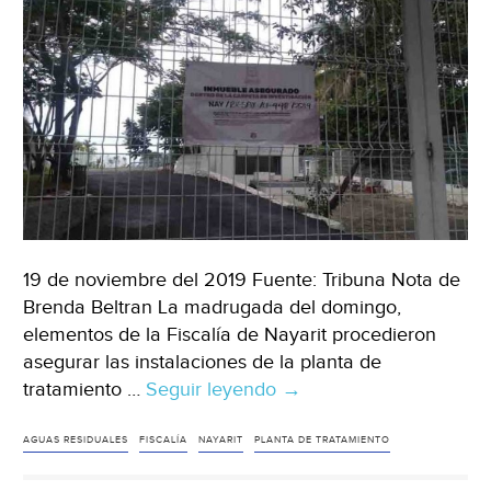
Escalerillas
(Plano
Informativo)
19 de noviembre del 2019 Fuente: Tribuna Nota de
Brenda Beltran La madrugada del domingo,
elementos de la Fiscalía de Nayarit procedieron
asegurar las instalaciones de la planta de
tratamiento …
Seguir leyendo
Asegura
→
Fiscalía
de
AGUAS RESIDUALES
FISCALÍA
NAYARIT
PLANTA DE TRATAMIENTO
Nayarit