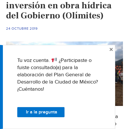
denuncia
inversión en obra hídrica
ciudadana
del Gobierno (Olímites)
(Sinembargo)
24 OCTUBRE 2019
×
Tu voz cuenta.
¿Participaste o
fuiste consultado(a) para la
elaboración del Plan General de
Desarrollo de la Ciudad de México?
¡Cuéntanos!
Ir a la pregunta
23 de octubre del 2019 Fuente: Olímites Con una
inversión de 42.4 millones de pesos, el Gobierno