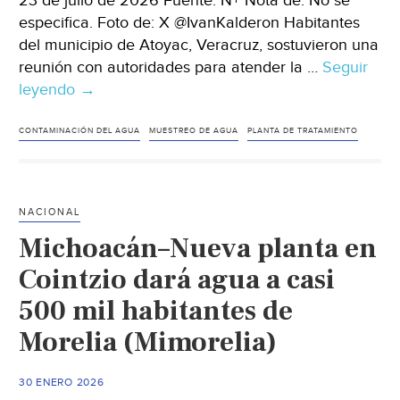
23 de julio de 2026 Fuente: N+ Nota de: No se
especifica. Foto de: X @IvanKalderon Habitantes
del municipio de Atoyac, Veracruz, sostuvieron una
reunión con autoridades para atender la …
Seguir
leyendo
Veracruz
→
–
Analizan
CONTAMINACIÓN DEL AGUA
MUESTREO DE AGUA
PLANTA DE TRATAMIENTO
muestras
de
agua
NACIONAL
por
Michoacán–Nueva planta en
presunta
contaminación
Cointzio dará agua a casi
de
500 mil habitantes de
alcoholera
Morelia (Mimorelia)
en
Atoyac
(N+)
30 ENERO 2026