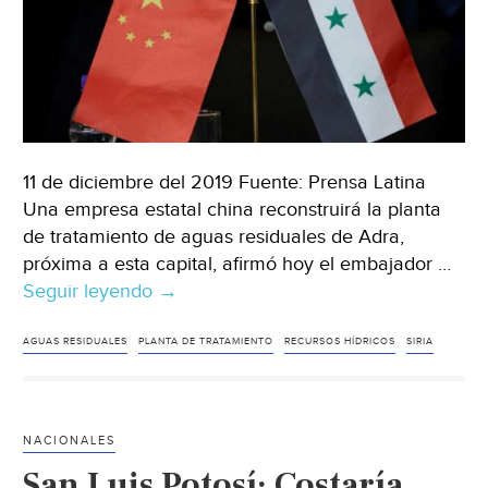
11 de diciembre del 2019 Fuente: Prensa Latina
Una empresa estatal china reconstruirá la planta
de tratamiento de aguas residuales de Adra,
próxima a esta capital, afirmó hoy el embajador …
Seguir leyendo
China
→
reconstruirá
la
AGUAS RESIDUALES
PLANTA DE TRATAMIENTO
RECURSOS HÍDRICOS
SIRIA
mayor
planta
de
NACIONALES
tratamiento
San Luis Potosí: Costaría
de