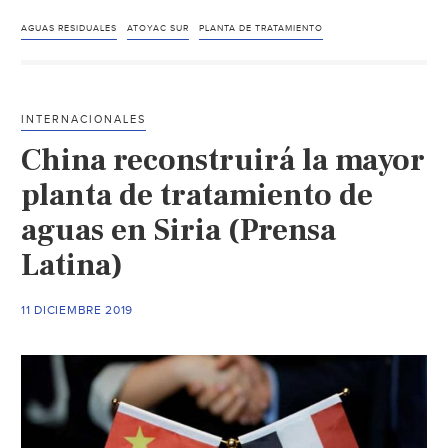
Carta
de
AGUAS RESIDUALES
ATOYAC SUR
PLANTA DE TRATAMIENTO
Concesiones
Integrales
sobre
INTERNACIONALES
nota
China reconstruirá la mayor
publicada
(La
planta de tratamiento de
Jornada
aguas en Siria (Prensa
de
Latina)
Oriente)
11 DICIEMBRE 2019