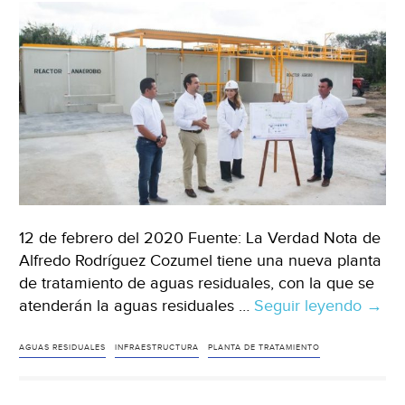
un
33%
más
que
el
año
anterior
(Aguas
Residuales)
12 de febrero del 2020 Fuente: La Verdad Nota de
Alfredo Rodríguez Cozumel tiene una nueva planta
de tratamiento de aguas residuales, con la que se
atenderán la aguas residuales …
Seguir leyendo
Quin
→
Roo:
tiene
AGUAS RESIDUALES
INFRAESTRUCTURA
PLANTA DE TRATAMIENTO
Cozu
nuev