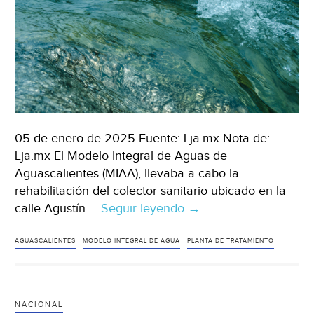
05 de enero de 2025 Fuente: Lja.mx Nota de:
Lja.mx El Modelo Integral de Aguas de
Aguascalientes (MIAA), llevaba a cabo la
rehabilitación del colector sanitario ubicado en la
calle Agustín …
Seguir leyendo
Aguascalientes-
→
Invierte
MIAA
AGUASCALIENTES
MODELO INTEGRAL DE AGUA
PLANTA DE TRATAMIENTO
11
millones
de
NACIONAL
pesos