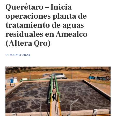
Querétaro – Inicia
en
la
operaciones planta de
rehabilitación
tratamiento de aguas
del
residuales en Amealco
colector
sanitario
(Altera Qro)
en
el
01 MARZO 2024
Parque
México
(Lja.mx)