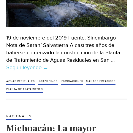
19 de noviembre del 2019 Fuente: Sinembargo
Nota de Sarahí Salvatierra A casi tres años de
haberse comenzado la construcción de la Planta
de Tratamiento de Aguas Residuales en San …
Seguir leyendo
Edomex:
→
Huitzilzingo
activa
AGUAS RESIDUALES
HUITZILZINGO
INUNDACIONES
MANTOS FRÉATICOS
herramientas
PLANTA DE TRATAMIENTO
del
Sistema
Nacional
NACIONALES
Anticorrupción
Michoacán: La mayor
con