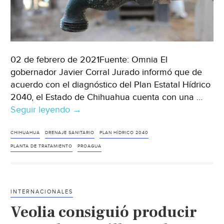
02 de febrero de 2021Fuente: Omnia El
gobernador Javier Corral Jurado informó que de
acuerdo con el diagnóstico del Plan Estatal Hídrico
2040, el Estado de Chihuahua cuenta con una …
Seguir leyendo
Chihuahua-
→
Cuarto
Informe:
CHIHUAHUA
DRENAJE SANITARIO
PLAN HÍDRICO 2040
destaca
PLANTA DE TRATAMIENTO
PROAGUA
Corral
cobertura
del
INTERNACIONALES
97.5%
Veolia consiguió producir
en
agua