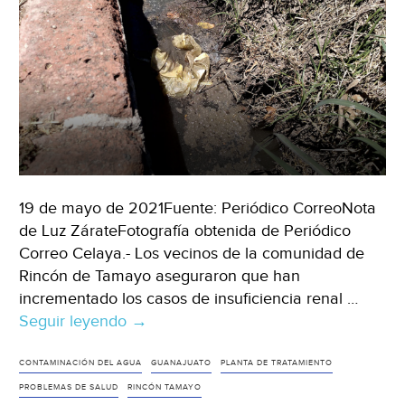
19 de mayo de 2021Fuente: Periódico CorreoNota
de Luz ZárateFotografía obtenida de Periódico
Correo Celaya.- Los vecinos de la comunidad de
Rincón de Tamayo aseguraron que han
incrementado los casos de insuficiencia renal …
Seguir leyendo
Gto:
→
Exigen
planta
CONTAMINACIÓN DEL AGUA
GUANAJUATO
PLANTA DE TRATAMIENTO
de
PROBLEMAS DE SALUD
RINCÓN TAMAYO