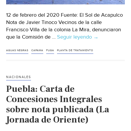
12 de febrero del 2020 Fuente: El Sol de Acapulco
Nota de Javier Tinoco Vecinos de la calle
Francisco Villa de la colonia La Mira, denunciaron
que la Comisión de …
Seguir leyendo
Guerrero:
→
se
quejan
AGUAS NEGRAS
CAPAMA
FUGA
PLANTA DE TRATAMIENTO
en
La
Mira
NACIONALES
por
Puebla: Carta de
aguas
negras
Concesiones Integrales
(El
sobre nota publicada (La
Sol
Jornada de Oriente)
de
Acapulco)