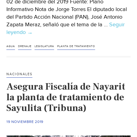
02 de diciembre del 2019 Fuente: Plano
Informativo Nota de Jorge Torres El diputado local
del Partido Acción Nacional (PAN), José Antonio
Zapata Meraz, señaló que el tema de la …
Seguir
leyendo
San
→
Luis
Potosí:
AGUA
DRENAJE
LEGISLATURA
PLANTA DE TRATAMIENTO
Costaría
más
de
NACIONALES
80
Asegura Fiscalía de Nayarit
mdp
dotar
la planta de tratamiento de
de
Sayulita (Tribuna)
agua
y
19 NOVIEMBRE 2019
drenaje
a