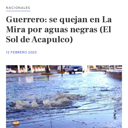
recic
NACIONALES
de
Guerrero: se quejan en La
agua
resid
Mira por aguas negras (El
(La
Sol de Acapulco)
Verd
12 FEBRERO 2020