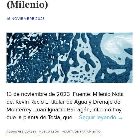
(Milenio)
Qro)
16 NOVIEMBRE 2023
15 de noviembre de 2023 Fuente: Milenio Nota
de: Kevin Recio El titular de Agua y Drenaje de
Monterrey, Juan Ignacio Barragán, informó hoy
que la planta de Tesla, que …
Seguir leyendo
Nuevo
→
León
–
AGUAS RESIDUALES
NUEVO LEÓN
PLANTA DE TRATAMIENTO