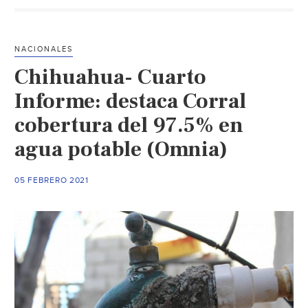
tratamiento
en
Rincón
NACIONALES
de
Chihuahua- Cuarto
Tamayo
tras
Informe: destaca Corral
contaminación
cobertura del 97.5% en
de
agua potable (Omnia)
agua
(Periódico
Correo)
05 FEBRERO 2021