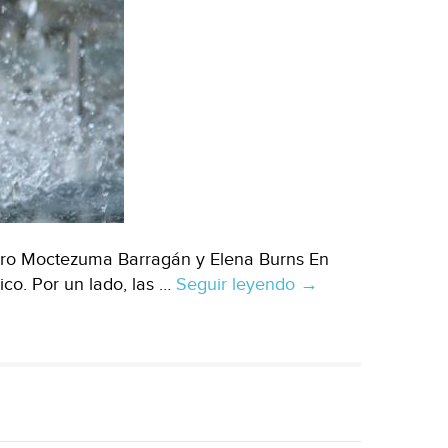
edro Moctezuma Barragán y Elena Burns En
o. Por un lado, las …
Seguir leyendo
CDMX:
→
A
100
días
de
la
4T,