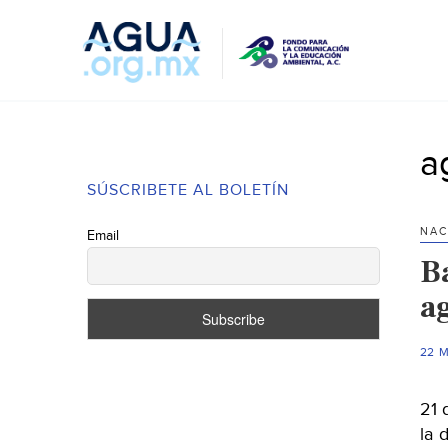
a
SÚSCRIBETE AL BOLETÍN
NAC
Email
B
a
22 
21 
la 