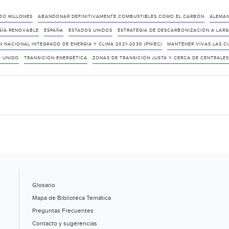
000 MILLONES
ABANDONAR DEFINITIVAMENTE COMBUSTIBLES COMO EL CARBÓN
ALEMAN
GÍA RENOVABLE
ESPAÑA
ESTADOS UNIDOS
ESTRATEGIA DE DESCARBONIZACIÓN A LARGO
N NACIONAL INTEGRADO DE ENERGÍA Y CLIMA 2021-2030 (PNIEC)
MANTENER VIVAS LAS C
O UNIDO
TRANSICIÓN ENERGÉTICA
ZONAS DE TRANSICIÓN JUSTA Y CERCA DE CENTRALE
Glosario
Mapa de Biblioteca Temática
Preguntas Frecuentes
Contacto y sugerencias