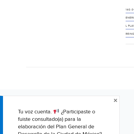
140.
ENER
L PLA
REIN
×
Tu voz cuenta.
¿Participaste o
fuiste consultado(a) para la
elaboración del Plan General de