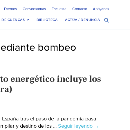
Eventos
Convocatorias
Encuesta
Contacto
Apóyanos
 DE CUENCAS
BIBLIOTECA
ACTÚA / DENUNCIA
mediante bombeo
o energético incluye los
ra)
e España tras el paso de la pandemia pasa
n pilar y destino de los …
Seguir leyendo
España:
→