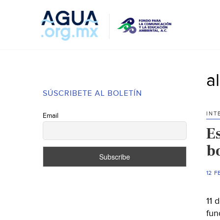
a
SÚSCRIBETE AL BOLETÍN
INT
Email
E
b
12 F
11 
fun