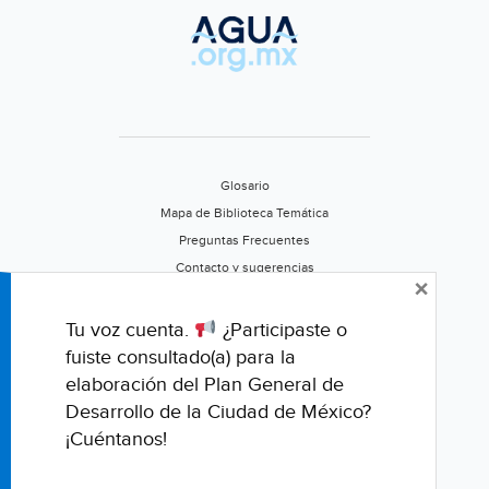
sus
habitantes
tienen
sed?
(Sin
Embargo.mx)
Glosario
Mapa de Biblioteca Temática
Preguntas Frecuentes
Contacto y sugerencias
×
Aviso de privacidad
Califica este portal
Tu voz cuenta.
¿Participaste o
fuiste consultado(a) para la
elaboración del Plan General de
Desarrollo de la Ciudad de México?
¡Cuéntanos!