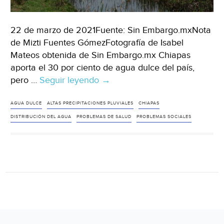
22 de marzo de 2021Fuente: Sin Embargo.mxNota
de Mizti Fuentes GómezFotografía de Isabel
Mateos obtenida de Sin Embargo.mx Chiapas
aporta el 30 por ciento de agua dulce del país,
pero …
Seguir leyendo
Chiapas
→
aporta
30%
AGUA DULCE
ALTAS PRECIPITACIONES PLUVIALES
CHIAPAS
del
DISTRIBUCIÓN DEL AGUA
PROBLEMAS DE SALUD
PROBLEMAS SOCIALES
agua
del
país.
Ríos,
agua
subterránea.
¿Por
qué