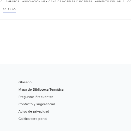
ampararán
MC
AMPAROS
ASOCIACIÓN MEXICANA DE HOTELES Y MOTELES
AUMENTO DEL AGUA
C
hoteleros
SALTILLO
ante
aumento
del
agua:
alza
de
hasta
300%,
denuncian
(Vanguardia)
Glosario
Mapa de Biblioteca Temática
Preguntas Frecuentes
Contacto y sugerencias
Aviso de privacidad
Califica este portal