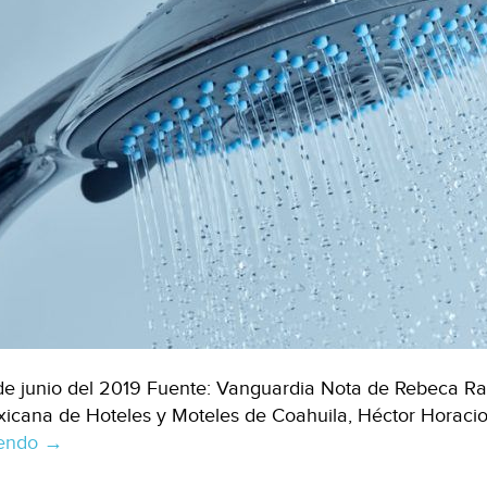
de junio del 2019 Fuente: Vanguardia Nota de Rebeca Ram
icana de Hoteles y Moteles de Coahuila, Héctor Horacio
yendo
Coahuila:
→
Se