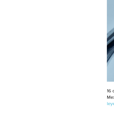
16 
Mex
le