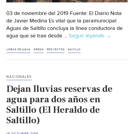
03 de noviembre del 2019 Fuente: El Diario Nota
de Javier Medina Es vital que la paramunicipal
Aguas de Saltillo concluya la línea conductora de
agua que se trae desde …
Seguir leyendo
Coahuila:
→
Vital
que
LÍNEAS DE AGUA
OBRAS
PROYECTOS
SALTILLO
Agsal
termine
línea
NACIONALES
conductora
Dejan lluvias reservas de
de
agua
agua para dos años en
(El
Saltillo (El Heraldo de
Diario)
Saltillo)
15 OCTUBRE 2019