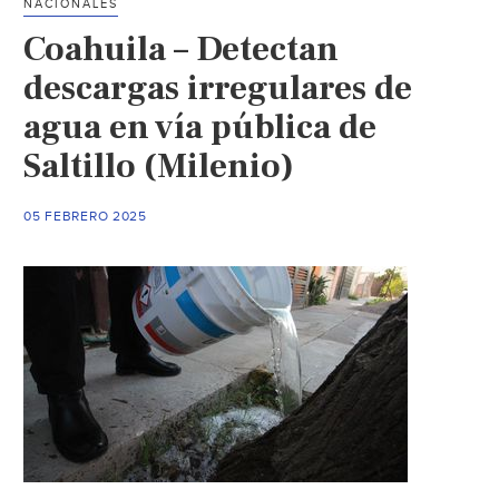
NACIONALES
¿cuál
Coahuila – Detectan
es
la
descargas irregulares de
estrategia
agua en vía pública de
para
Saltillo (Milenio)
garantizar
el
abasto?
05 FEBRERO 2025
(POSTA)