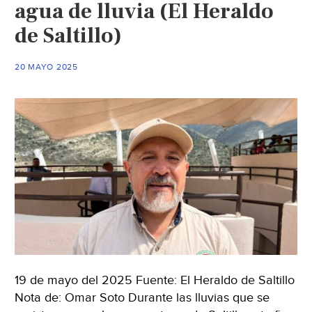
agua de lluvia (El Heraldo
caudal
de
de Saltillo)
agua
(El
20 MAYO 2025
Diario
de
Coahuila)
19 de mayo del 2025 Fuente: El Heraldo de Saltillo
Nota de: Omar Soto Durante las lluvias que se