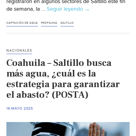
registraron en algunos sectores de Saltillo este fin
de semana, la …
Seguir leyendo
Coahuila
→
–
Activan
CAPTACIÓN DE AGUA
PROFAUNA
SALTILLO
en
Cañón
de
NACIONALES
San
Coahuila – Saltillo busca
Lorenzo
sistema
más agua, ¿cuál es la
de
estrategia para garantizar
captación
el abasto? (POSTA)
de
agua
de
16 MAYO 2025
lluvia
(El
Heraldo