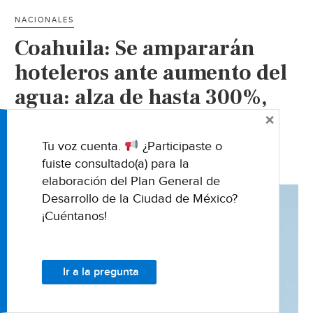
de
NACIONALES
agua
Coahuila: Se ampararán
en
Saltillo;
hoteleros ante aumento del
se
agua: alza de hasta 300%,
incremen
denuncian (Vanguardia)
×
distribuc
un
Tu voz cuenta.
¿Participaste o
15%
17 JUNIO 2019
fuiste consultado(a) para la
(Vanguar
elaboración del Plan General de
Desarrollo de la Ciudad de México?
¡Cuéntanos!
Ir a la pregunta