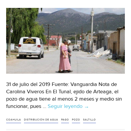
31 de julio del 2019 Fuente: Vanguardia Nota de
Carolina Viveros En El Tunal, ejido de Arteaga, el
pozo de agua tiene al menos 2 meses y medio sin
funcionar, pues …
Seguir leyendo
Coahuila:
→
Cumplen
dos
COAHUILA
DISTRIBUCIÓN DE AGUA
PAGO
POZO
SALTILLO
meses