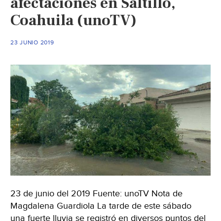
afectaciones en Saltillo,
(El
Coahuila (unoTV)
Siglo
de
23 JUNIO 2019
Torreón)
23 de junio del 2019 Fuente: unoTV Nota de
Magdalena Guardiola La tarde de este sábado
una fuerte lluvia se registró en diversos puntos del