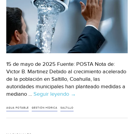
de
Saltillo)
15 de mayo de 2025 Fuente: POSTA Nota de:
Victor B. Martinez Debido al crecimiento acelerado
de la población en Saltillo, Coahuila, las
autoridades municipales han planteado medidas a
mediano …
Seguir leyendo
Coahuila
→
–
Saltillo
AGUA POTABLE
GESTIÓN HÍDRICA
SALTILLO
busca
más
agua,