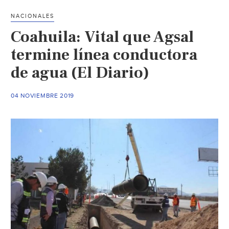
abasto
NACIONALES
en
Coahuila: Vital que Agsal
región
Sureste
termine línea conductora
(Capital)
de agua (El Diario)
04 NOVIEMBRE 2019