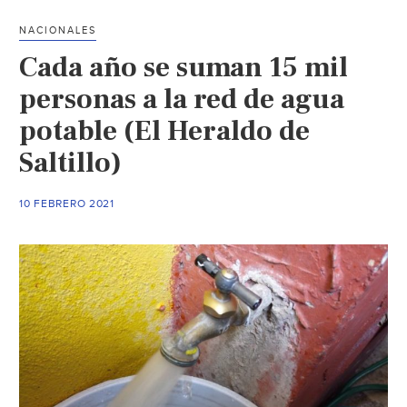
larga
NACIONALES
sin
Cada año se suman 15 mil
lluvias,
según
personas a la red de agua
el
potable (El Heraldo de
monitor
Saltillo)
de
la
Conagua
10 FEBRERO 2021
(Vanguardia)