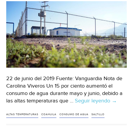
22 de junio del 2019 Fuente: Vanguardia Nota de
Carolina Viveros Un 15 por ciento aumentó el
consumo de agua durante mayo y junio, debido a
las altas temperaturas que …
Seguir leyendo
Coahuila
→
Disparan
alta
ALTAS TEMPERATURAS
COAHUILA
CONSUMO DE AGUA
SALTILLO
temperat
consum