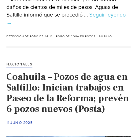
daños de cientos de miles de pesos, Aguas de
Saltillo informó que se procedió …
Seguir leyendo
Coah
→
–
AGS
insta
DETECCIÓN DE ROBO DE AGUA
ROBO DE AGUA EN POZOS
SALTILLO
cám
del
C2
NACIONALES
a
Coahuila – Pozos de agua en
poz
de
Saltillo: Inician trabajos en
agu
Paseo de la Reforma; prevén
en
6 pozos nuevos (Posta)
Salti
tras
robo
11 JUNIO 2025
por