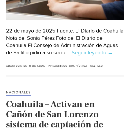
22 de mayo de 2025 Fuente: El Diario de Coahuila
Nota de: Sonia Pérez Foto de: El Diario de
Coahuila El Consejo de Administración de Aguas
de Saltillo pidió a su socio …
Seguir leyendo
Coahuila
→
–
Pide
ABASTECIMIENTO DE AGUA
INFRAESTRUCTURA HÍDRICA
SALTILLO
Agsal
a
socio
NACIONALES
tecnológi
Coahuila – Activan en
acciones
para
Cañón de San Lorenzo
incorpora
sistema de captación de
nuevo