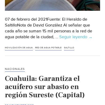
07 de febrero del 2021Fuente: El Heraldo de
SaltilloNota de David González Al señalar que
cada año se suman 15 mil personas a la red de
agua potable de la ciudad, …
Seguir leyendo
Cada
→
año
se
MOVILIZACIÓN DE AGUA
RED DE AGUA POTABLE
SALTILLO
suman
15
mil
NACIONALES
persona
Coahuila: Garantiza el
a
la
acuífero sur abasto en
red
región Sureste (Capital)
de
agua