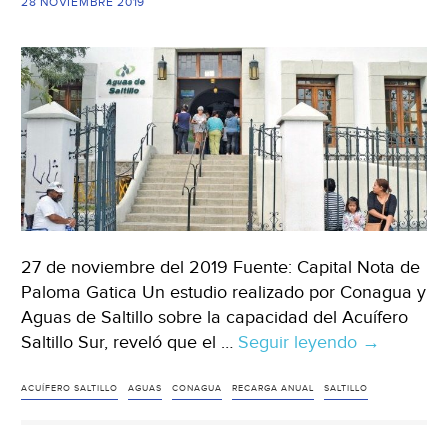
28 NOVIEMBRE 2019
potable
(El
Heraldo
de
Saltillo)
27 de noviembre del 2019 Fuente: Capital Nota de
Paloma Gatica Un estudio realizado por Conagua y
Aguas de Saltillo sobre la capacidad del Acuífero
Saltillo Sur, reveló que el …
Seguir leyendo
Coahuila:
→
Garantiza
el
ACUÍFERO SALTILLO
AGUAS
CONAGUA
RECARGA ANUAL
SALTILLO
acuífero
sur