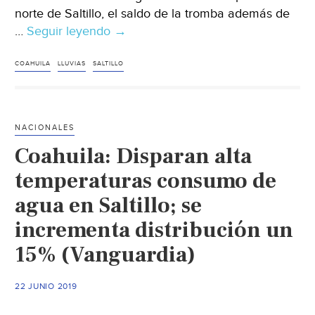
norte de Saltillo, el saldo de la tromba además de
…
Seguir leyendo
Torrencial
→
lluvia
causa
COAHUILA
LLUVIAS
SALTILLO
afectaciones
en
Saltillo,
NACIONALES
Coahuila
Coahuila: Disparan alta
(unoTV)
temperaturas consumo de
agua en Saltillo; se
incrementa distribución un
15% (Vanguardia)
22 JUNIO 2019