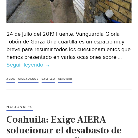
24 de julio del 2019 Fuente: Vanguardia Gloria
Tobón de Garza Una cuartilla es un espacio muy
breve para resumir todos los cuestionamientos que
hemos presentado en varias ocasiones sobre …
Seguir leyendo
Saltillo:
→
¿Qué
le
AGUA
CIUDADANOS
SALTILLO
SERVICIO
pedimos
los
saltillenses
NACIONALES
al
Coahuila: Exige AIERA
sistema
de
solucionar el desabasto de
agua?