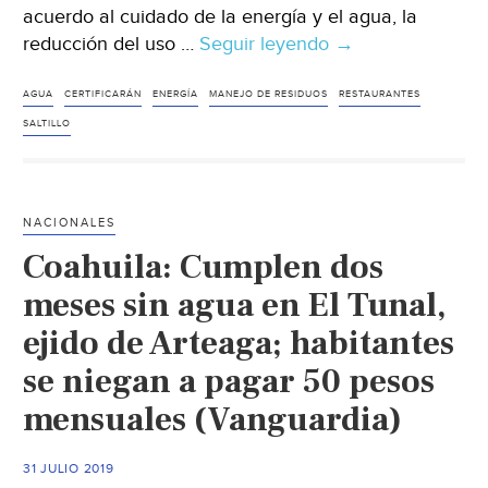
acuerdo al cuidado de la energía y el agua, la
reducción del uso …
Seguir leyendo
Coahuila:
→
Saltillo
tendrá
AGUA
CERTIFICARÁN
ENERGÍA
MANEJO DE RESIDUOS
RESTAURANTES
“Restaurantes
SALTILLO
verdes”
a
favor
NACIONALES
del
Coahuila: Cumplen dos
medio
ambiente
meses sin agua en El Tunal,
(Milenio)
ejido de Arteaga; habitantes
se niegan a pagar 50 pesos
mensuales (Vanguardia)
31 JULIO 2019