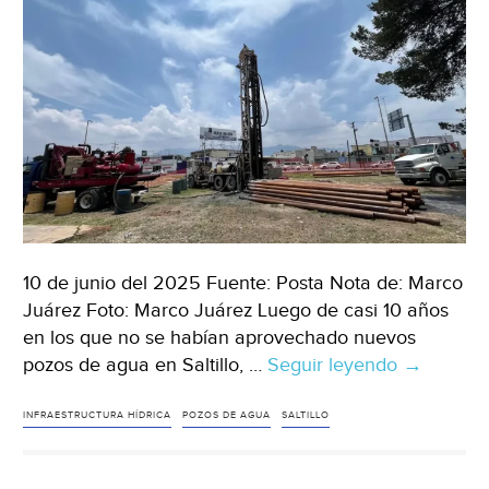
“cie
de
mile
de
peso
(Mile
10 de junio del 2025 Fuente: Posta Nota de: Marco
Juárez Foto: Marco Juárez Luego de casi 10 años
en los que no se habían aprovechado nuevos
pozos de agua en Saltillo, …
Seguir leyendo
Coahuila
→
–
Pozos
INFRAESTRUCTURA HÍDRICA
POZOS DE AGUA
SALTILLO
de
agua