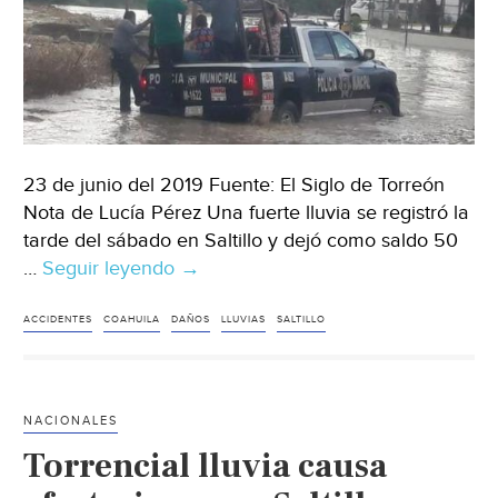
23 de junio del 2019 Fuente: El Siglo de Torreón
Nota de Lucía Pérez Una fuerte lluvia se registró la
tarde del sábado en Saltillo y dejó como saldo 50
…
Seguir leyendo
Coahuila:
→
Fuerte
lluvia
ACCIDENTES
COAHUILA
DAÑOS
LLUVIAS
SALTILLO
deja
inundaciones
y
NACIONALES
choques
Torrencial lluvia causa
en
Saltillo