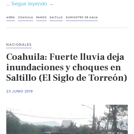
…
Seguir leyendo
Coahuila:
→
Exige
AIERA
AIERA
COAHUILA
RAMOS
SALTILLO
SUMINISTRO DE AGUA
solucionar
el
desabasto
NACIONALES
de
Coahuila: Fuerte lluvia deja
agua
(Vanguardia)
inundaciones y choques en
Saltillo (El Siglo de Torreón)
23 JUNIO 2019