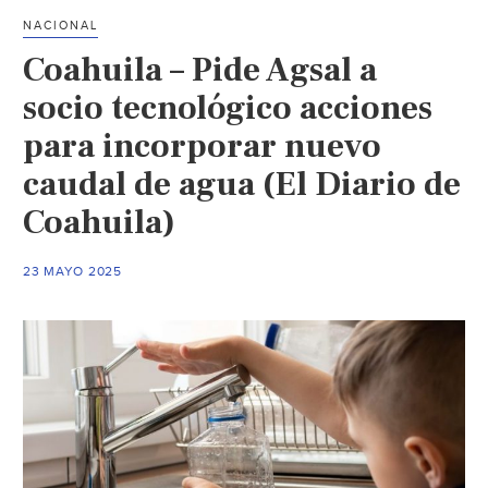
en
NACIONAL
Saltillo:
Coahuila – Pide Agsal a
Inician
trabajos
socio tecnológico acciones
en
para incorporar nuevo
Paseo
caudal de agua (El Diario de
de
la
Coahuila)
Reforma;
prevén
23 MAYO 2025
6
pozos
nuevos (P