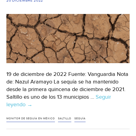
20 DICIEMBRE 2022
19 de diciembre de 2022 Fuente: Vanguardia Nota
de: Nazul Aramayo La sequía se ha mantenido
desde la primera quincena de diciembre de 2021.
Saltillo es uno de los 13 municipios …
Seguir
leyendo
Coahuila-
→
Sufre
Saltillo
MONITOR DE SEQUÍA EN MÉXICO
SALTILLO
SEQUÍA
época
más