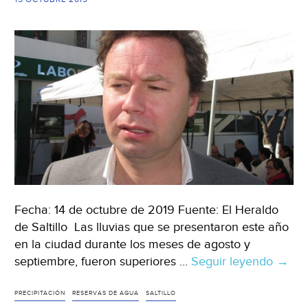
Fecha: 14 de octubre de 2019 Fuente: El Heraldo
de Saltillo Las lluvias que se presentaron este año
en la ciudad durante los meses de agosto y
septiembre, fueron superiores …
Seguir leyendo
Deja
→
lluvia
reser
PRECIPITACIÓN
RESERVAS DE AGUA
SALTILLO