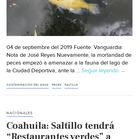
04 de septiembre del 2019 Fuente: Vanguardia
Nota de José Reyes Nuevamente, la mortandad de
peces empezó a amenazar a la fauna del lago de
la Ciudad Deportiva, ante la …
Seguir leyendo
Coahuil
→
Denunc
sobrepo
CONTAMINACIÓN DEL AGUA
PECES
SALTILLO
de
fauna
y
NACIONALES
contam
Coahuila: Saltillo tendrá
en
el
“Restaurantes verdes” a