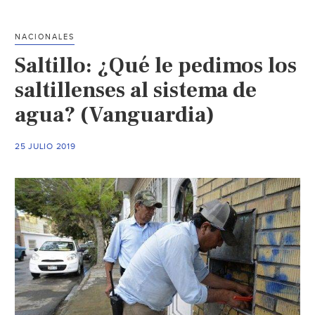
sin
agua
NACIONALES
en
Saltillo: ¿Qué le pedimos los
El
Tunal,
saltillenses al sistema de
ejido
agua? (Vanguardia)
de
Arteaga;
25 JULIO 2019
habitantes
se
niegan
a
pagar
50
pesos
mensuales
(Vanguardia)