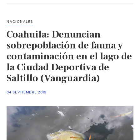
de
agua
para
NACIONALES
dos
Coahuila: Denuncian
años
en
sobrepoblación de fauna y
Saltill
contaminación en el lago de
(El
la Ciudad Deportiva de
Heral
de
Saltillo (Vanguardia)
Saltill
04 SEPTIEMBRE 2019