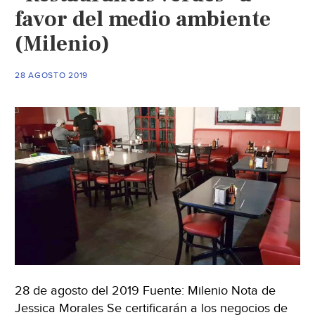
lago
favor del medio ambiente
de
(Milenio)
la
Ciudad
Deporti
28 AGOSTO 2019
de
Saltillo
(Vangua
28 de agosto del 2019 Fuente: Milenio Nota de
Jessica Morales Se certificarán a los negocios de