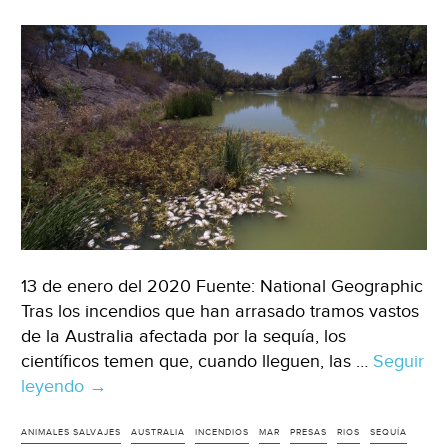
13 de enero del 2020 Fuente: National Geographic
Tras los incendios que han arrasado tramos vastos
de la Australia afectada por la sequía, los
científicos temen que, cuando lleguen, las …
Seguir
leyendo
Australia:
→
Los
incendios
ANIMALES SALVAJES
AUSTRALIA
INCENDIOS
MAR
PRESAS
RIOS
SEQUÍA