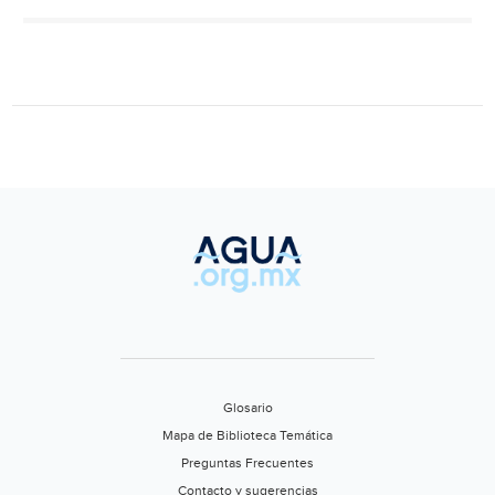
amenazan
con
contaminar
las
fuentes
de
agua
potable
(National
Geographic)
Glosario
Mapa de Biblioteca Temática
Preguntas Frecuentes
Contacto y sugerencias