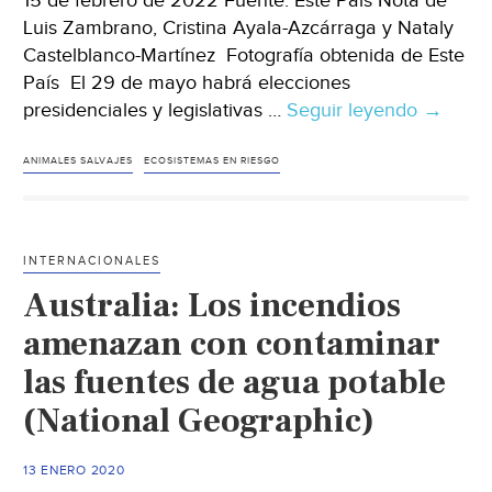
15 de febrero de 2022 Fuente: Este País Nota de
Luis Zambrano, Cristina Ayala-Azcárraga y Nataly
Castelblanco-Martínez Fotografía obtenida de Este
País El 29 de mayo habrá elecciones
presidenciales y legislativas …
Seguir leyendo
Mundo
→
–
¡Ay
ANIMALES SALVAJES
ECOSISTEMAS EN RIESGO
amor,
ya
no
INTERNACIONALES
me
Australia: Los incendios
quieras
tanto!
amenazan con contaminar
El
las fuentes de agua potable
movimi
(National Geographic)
animali
(Este
País)
13 ENERO 2020