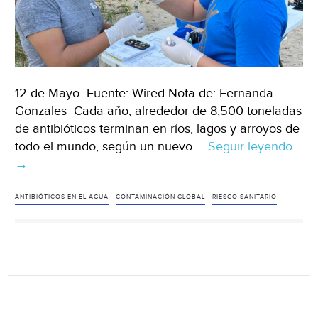
12 de Mayo Fuente: Wired Nota de: Fernanda
Gonzales Cada año, alrededor de 8,500 toneladas
de antibióticos terminan en ríos, lagos y arroyos de
todo el mundo, según un nuevo …
Seguir leyendo
Mun
→
750
mill
de
ANTIBIÓTICOS EN EL AGUA
CONTAMINACIÓN GLOBAL
RIESGO SANITARIO
per
está
expu
agu
con
con