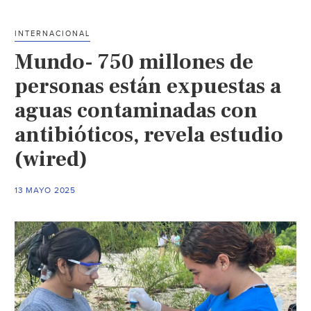
agua
subterránea:
INTERNACIONAL
cómo
Mundo- 750 millones de
frenar
este
personas están expuestas a
contaminante
aguas contaminadas con
emergente
antibióticos, revela estudio
(The
Conversation)
(wired)
13 MAYO 2025