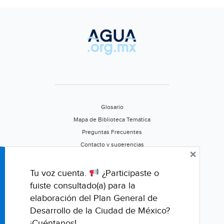
antib
reve
estu
(wir
Glosario
Mapa de Biblioteca Temática
Preguntas Frecuentes
Contacto y sugerencias
×
Aviso de privacidad
Califica este portal
Tu voz cuenta.
¿Participaste o
fuiste consultado(a) para la
elaboración del Plan General de
Desarrollo de la Ciudad de México?
¡Cuéntanos!