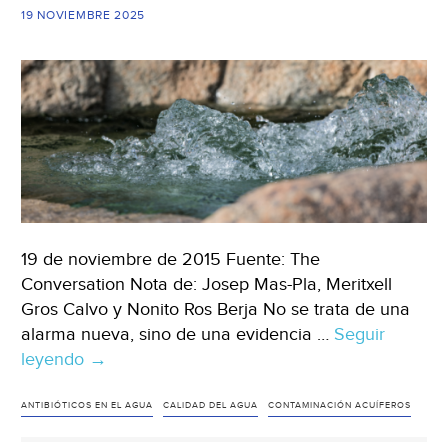
19 NOVIEMBRE 2025
19 de noviembre de 2015 Fuente: The
Conversation Nota de: Josep Mas-Pla, Meritxell
Gros Calvo y Nonito Ros Berja No se trata de una
alarma nueva, sino de una evidencia …
Seguir
leyendo
Mundo-
→
Antibióticos
en
ANTIBIÓTICOS EN EL AGUA
CALIDAD DEL AGUA
CONTAMINACIÓN ACUÍFEROS
el