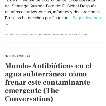
12 de diciembre de 2025 Fuente: El Global Nota
de: Santiago Quiroga Foto de: El Global Después
de años de advertencias, informes y declaraciones,
Bruselas ha decidido por fin tocar …
Seguir leyendo
Mundo-
→
Europa
actúa
ANTIBIÓTICOS EN EL AGUA
BRUSELAS
RESISTENCIA A ANTIBIÓTICOS
cuando
el
agua
INTERNACIONALES
llega
Mundo-Antibióticos en el
al
cuello
agua subterránea: cómo
con
frenar este contaminante
las
emergente (The
resistencias
(El
Conversation)
Global)