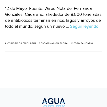
12 de Mayo Fuente: Wired Nota de: Fernanda
Gonzales Cada año, alrededor de 8,500 toneladas
de antibióticos terminan en ríos, lagos y arroyos de
todo el mundo, según un nuevo …
Seguir leyendo
Mun
→
750
mill
de
ANTIBIÓTICOS EN EL AGUA
CONTAMINACIÓN GLOBAL
RIESGO SANITARIO
per
está
expu
agu
con
con
antib
reve
estu
(wir