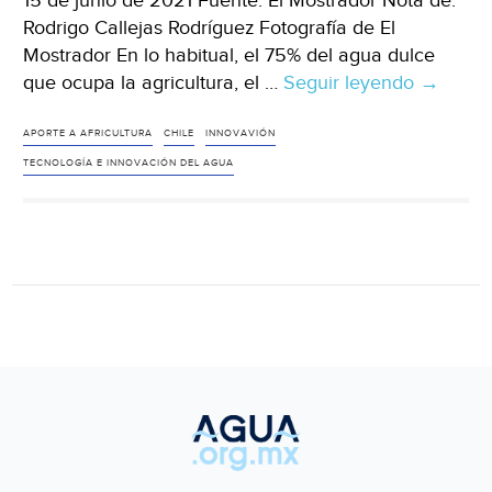
15 de junio de 2021 Fuente: El Mostrador Nota de:
Rodrigo Callejas Rodríguez Fotografía de El
Mostrador En lo habitual, el 75% del agua dulce
que ocupa la agricultura, el …
Seguir leyendo
Mundo
→
–
Agua,
APORTE A AFRICULTURA
CHILE
INNOVAVIÓN
innovac
TECNOLOGÍA E INNOVACIÓN DEL AGUA
y
tecnolog
un
aporte
desde
la
agricult
(El
Mostrad