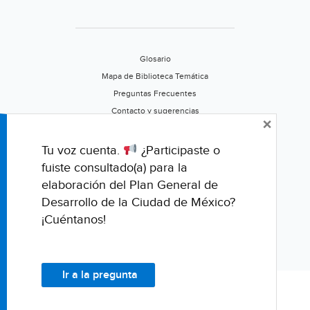
Glosario
Mapa de Biblioteca Temática
Preguntas Frecuentes
Contacto y sugerencias
×
Aviso de privacidad
Califica este portal
Tu voz cuenta.
¿Participaste o
fuiste consultado(a) para la
elaboración del Plan General de
Desarrollo de la Ciudad de México?
¡Cuéntanos!
Ir a la pregunta
© Fondo para la Comunicación y la Educación Ambiental, A.C.