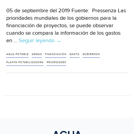
05 de septiembre del 2019 Fuente: Pressenza Las
prioridades mundiales de los gobiernos para la
financiación de proyectos, se puede observar
cuando se compara la información de los gastos
en …
Seguir leyendo
Agua
→
potable
vs
AGUA POTABLE
ARMAS
FINANCIACIÓN
GASTO
GOBIERNOS
Armamento.
PLANTA POTABILIZADORA
PRIORIDADES
Humanizar
la
salud
o
financiar
la
guerra:
¿qué
eligen