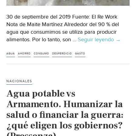
30 de septiembre del 2019 Fuente: El Re Work
Nota de Maite Martínez Alrededor del 90 % del
agua que consumimos se utiliza para producir
alimentos. Por lo tanto, son …
Seguir leyendo
Cómo
→
podemo
ahorrar
AGUA
AHORRO
CONSUMO
DESPERDICIO
GASTO
el
agua
que
NACIONALES
derroch
Agua potable vs
cada
día
Armamento. Humanizar la
(El
salud o financiar la guerra:
Re
¿qué eligen los gobiernos?
Work)