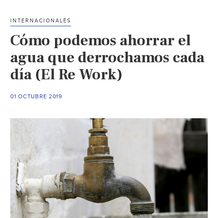
presa
para
INTERNACIONALES
riegos
Cómo podemos ahorrar el
agrícolas
del
agua que derrochamos cada
Mayo
día (El Re Work)
(La
verdad)
01 OCTUBRE 2019