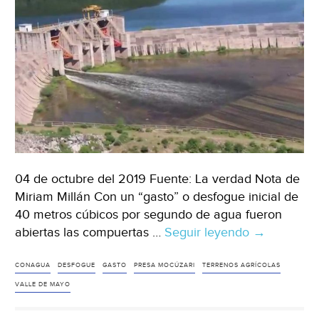
04 de octubre del 2019 Fuente: La verdad Nota de
Miriam Millán Con un “gasto” o desfogue inicial de
40 metros cúbicos por segundo de agua fueron
abiertas las compuertas …
Seguir leyendo
Sonora:
→
Abren
compuerta
CONAGUA
DESFOGUE
GASTO
PRESA MOCÚZARI
TERRENOS AGRÍCOLAS
de
VALLE DE MAYO
la