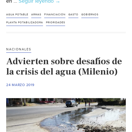
en …
Seguir leyendo
Agua
→
potable
vs
AGUA POTABLE
ARMAS
FINANCIACIÓN
GASTO
GOBIERNOS
Armamento.
PLANTA POTABILIZADORA
PRIORIDADES
Humanizar
la
salud
NACIONALES
o
Advierten sobre desafíos de
financiar
la
la crisis del agua (Milenio)
guerra:
¿qué
24 MARZO 2019
eligen
los
gobiernos?
(Pressenza)