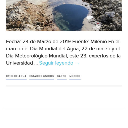
Fecha: 24 de Marzo de 2019 Fuente: Milenio En el
marco del Día Mundial del Agua, 22 de marzo y el
Día Meteorológico Mundial, este 23, expertos de la
Universidad …
Seguir leyendo
Advierten
→
sobre
desafíos
CRISI DE AGUA
ESTADOS UNIDOS
GASTO
MEXICO
de
la
crisis
del
agua
(Milenio)