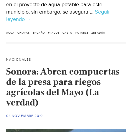
en el proyecto de agua potable para este
municipio; sin embargo, se asegura …
Seguir
leyendo
Chiapas:
→
“Gastó”
Zebadúa
AGUA
CHIAPAS
ENGAÑO
FRAUDE
GASTO
POTABLE
ZEBADÚA
40
mdp
y
NACIONALES
aun
Sonora: Abren compuertas
así
no
de la presa para riegos
hay
agrícolas del Mayo (La
agua
verdad)
(Diario
de
Chiapas)
04 NOVIEMBRE 2019