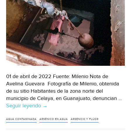
01 de abril de 2022 Fuente: Milenio Nota de
Avelina Guevara Fotografía de Milenio, obtenida
de su sitio Habitantes de la zona norte del
municipio de Celaya, en Guanajuato, denuncian …
Seguir leyendo
Guanajuato-
→
Habitantes
de
AGUA CONTAMINADA
ARSÉNICO EN AGUA
ARSÉNICO Y FLÚOR
Celaya