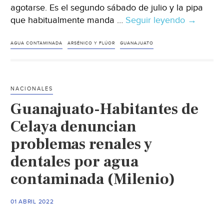
agotarse. Es el segundo sábado de julio y la pipa
que habitualmente manda …
Seguir leyendo
Guanajua
→
Guanaju
bebe
AGUA CONTAMINADA
ARSÉNICO Y FLÚOR
GUANAJUATO
veneno
desde
hace
NACIONALES
décadas
Guanajuato-Habitantes de
(El
Universal
Celaya denuncian
problemas renales y
dentales por agua
contaminada (Milenio)
01 ABRIL 2022