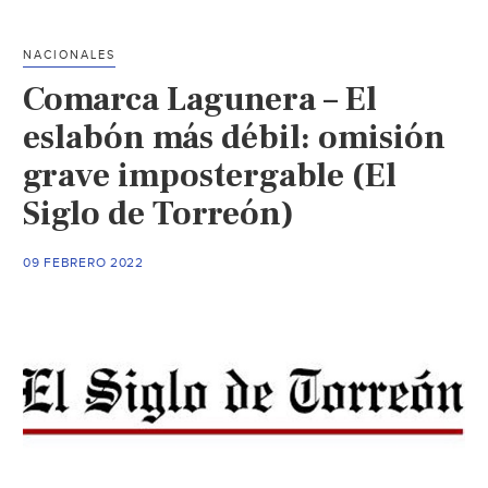
denuncian
problemas
NACIONALES
renales
Comarca Lagunera – El
y
dentales
eslabón más débil: omisión
por
grave impostergable (El
agua
Siglo de Torreón)
contaminada
(Milenio)
09 FEBRERO 2022