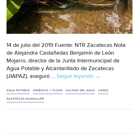
14 de julio del 2019 Fuente: NTR Zacatecas Nota
de Alejandra Castañedas Benjamín de León
Mojarro, director de la Junta Intermunicipal de
Agua Potable y Alcantarillado de Zacatecas
(JIAPAZ), aseguró …
Seguir leyendo
Zacatecas:
→
agua
potable,
AGUA POTABLE
ARSÉNICO Y FLÚOR
CALIDAD DEL AGUA
JIAPAZ
libre
ZACATECAS-GUADALUPE
de
arsénico
(NTR
Zacatecas)