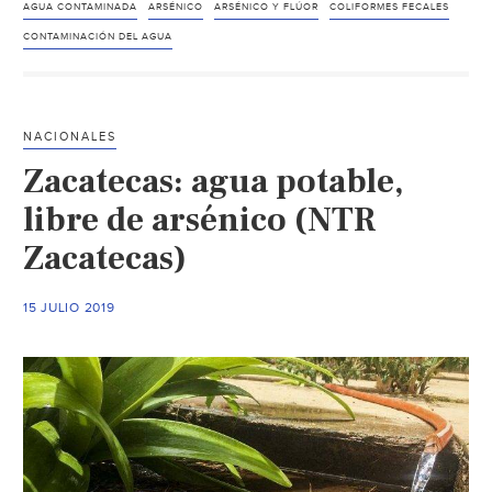
agua
AGUA CONTAMINADA
ARSÉNICO
ARSÉNICO Y FLÚOR
COLIFORMES FECALES
en
CONTAMINACIÓN DEL AGUA
México:
contaminada
y
NACIONALES
sobreexplotada
Zacatecas: agua potable,
(El
Ágora)
libre de arsénico (NTR
Zacatecas)
15 JULIO 2019