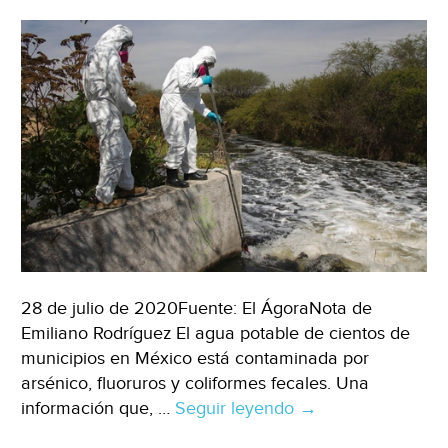
Torreón)
28 de julio de 2020Fuente: El ÁgoraNota de
Emiliano Rodríguez El agua potable de cientos de
municipios en México está contaminada por
arsénico, fluoruros y coliformes fecales. Una
información que, …
Seguir leyendo
Crisis
→
del