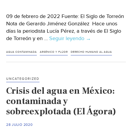
09 de febrero de 2022 Fuente: El Siglo de Torreón
Nota de Gerardo Jiménez González Hace unos
días la periodista Lucía Pérez, a través de El Siglo
de Torreón y en …
Seguir leyendo
Comarca
→
Lagunera
–
AGUA CONTAMINADA
ARSÉNICO Y FLÚOR
DERECHO HUMANO AL AGUA
El
eslabón
más
UNCATEGORIZED
débil:
Crisis del agua en México:
omisión
grave
contaminada y
impostergable
sobreexplotada (El Ágora)
(El
Siglo
28 JULIO 2020
de