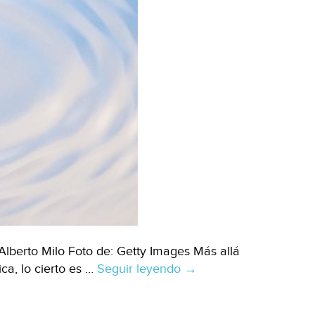
lberto Milo Foto de: Getty Images Más allá
ca, lo cierto es …
Seguir leyendo
Mundo
→
–
La