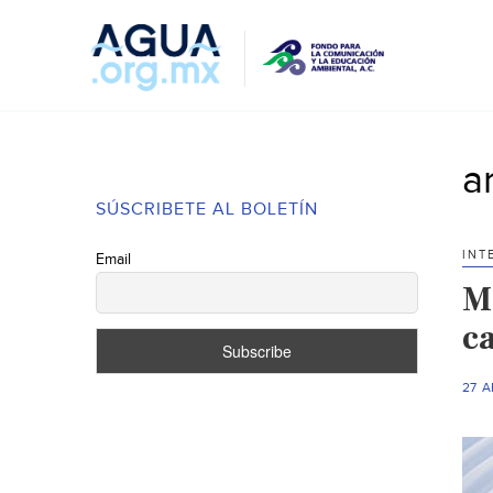
a
SÚSCRIBETE AL BOLETÍN
INT
Email
M
c
27 A