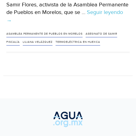
Samir Flores, activista de la Asamblea Permanente
de Pueblos en Morelos, que se …
Seguir leyendo
Morel
→
en
asesi
de
ASAMBLEA PERMANENTE DE PUEBLOS EN MORELOS
ASESINATO DE SAMIR
Sami
FISCALÍA
LILIANA VELÁZQUEZ
TERMOELÉCTRICA EN HUEXCA
ocult
verd
(La
Razó