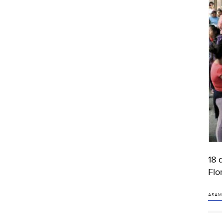
18 
Flo
ASAM