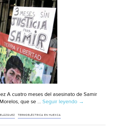
uez A cuatro meses del asesinato de Samir
 Morelos, que se …
Seguir leyendo
Morelos:
→
en
asesinato
VELÁZQUEZ
TERMOELÉCTRICA EN HUEXCA
de
Samir