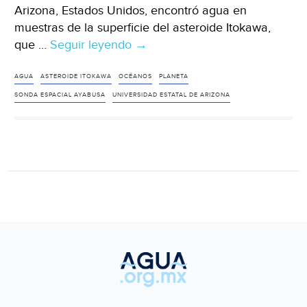
Arizona, Estados Unidos, encontró agua en
muestras de la superficie del asteroide Itokawa,
que …
Seguir leyendo
Estados
→
Unidos:
Científicos
AGUA
ASTEROIDE ITOKAWA
OCÉANOS
PLANETA
encuentran
SONDA ESPACIAL AYABUSA
UNIVERSIDAD ESTATAL DE ARIZONA
agua
en
un
asteroide
(El
asertivo)