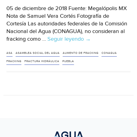
05 de diciembre de 2018 Fuente: Megalópolis MX
Nota de Samuel Vera Cortés Fotografía de
Cortesía Las autoridades federales de la Comisión
Nacional del Agua (CONAGUA), no consideran al
fracking como …
Seguir leyendo
Acusan
→
a
CONAGUA
ASA
ASAMBLEA SOCIAL DEL AGUA
AUMENTO DE FRACKING
CONAGUA
de
FRACKING
FRACTURA HIDRÁULICA
PUEBLA
ser
responsable
de
creciente
fracking
en
Puebla
(Megalópolis
MX)