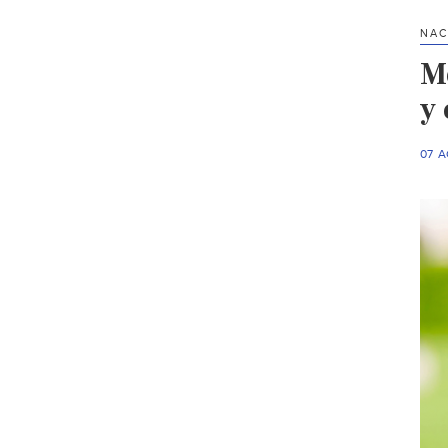
NAC
M
y 
07 