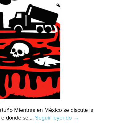
fracking
en
México
(El
Financiero)
tuño Mientras en México se discute la
obre dónde se …
Seguir leyendo
México
→
–
Fracking