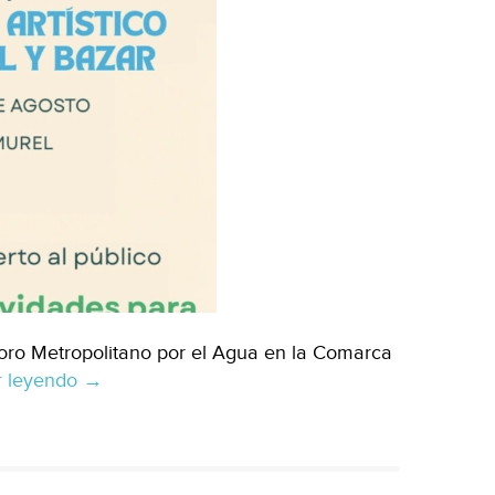
r Foro Metropolitano por el Agua en la Comarca
r leyendo
Foro
→
:
Metropolitano
por
el