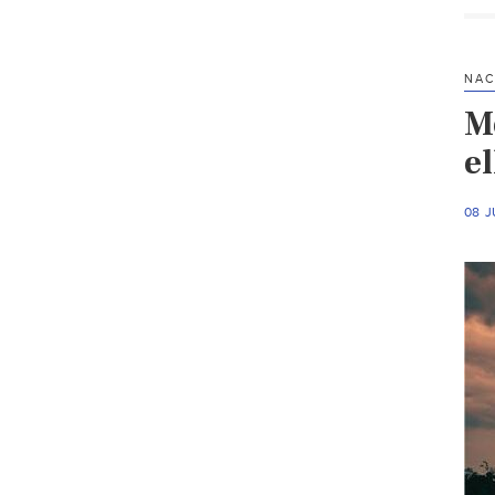
NAC
M
el
08 J