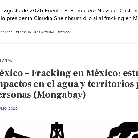
e agosto de 2026 Fuente: El Financiero Nota de: Cristi
 la presidenta Claudia Sheinbaum dijo sí al fracking en 
 SALADA
FRACKING
GAS NATURAL
MÉXICO
IONAL
éxico – Fracking en México: estu
pactos en el agua y territorios
ersonas (Mongabay)
ULIO 2026