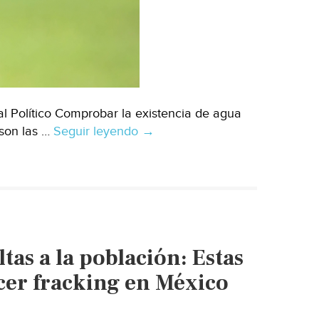
l Político Comprobar la existencia de agua
 son las …
Seguir leyendo
México
→
–
Fracking
en
México,
condicionado
a
tas a la población: Estas
agua
salada
cer fracking en México
y
consulta