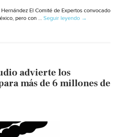
na Hernández El Comité de Expertos convocado
México, pero con …
Seguir leyendo
México
→
–
Con
agua
salada
y
consultas
dio advierte los
a
la
 para más de 6 millones de
población:
Estas
son
las
recomendaciones
para
hacer