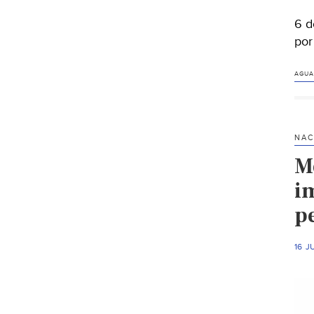
6 d
por
AGUA
NAC
M
im
p
16 J