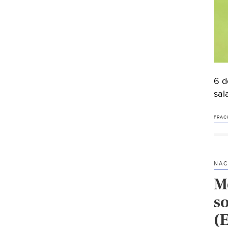
6 d
sal
FRAC
NAC
Mé
s
(