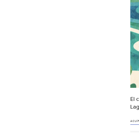
El 
Lag
ACUÍ