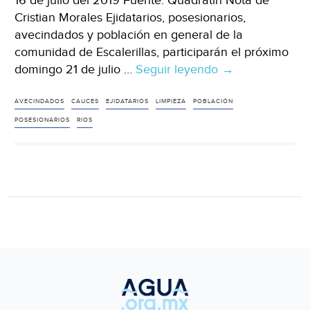
16 de julio del 2019 Fuente: Quadratin Nota de
Cristian Morales Ejidatarios, posesionarios,
avecindados y población en general de la
comunidad de Escalerillas, participarán el próximo
domingo 21 de julio …
Seguir leyendo
San
→
Luis
Potosí:
AVECINDADOS
CAUCES
EJIDATARIOS
LIMPIEZA
POBLACIÓN
Autoridades
POSESIONARIOS
RIOS
y
pobladores
limpiarán
el
río
de
Escalerillas
(Quadratin)