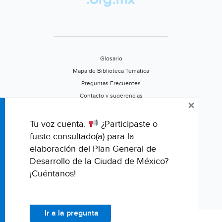
formación
de
un
ciclón
(El
Glosario
Universal
Mapa de Biblioteca Temática
Oaxaca)
Preguntas Frecuentes
Contacto y sugerencias
×
Aviso de privacidad
Califica este portal
Tu voz cuenta.
¿Participaste o
fuiste consultado(a) para la
elaboración del Plan General de
Desarrollo de la Ciudad de México?
¡Cuéntanos!
Ir a la pregunta