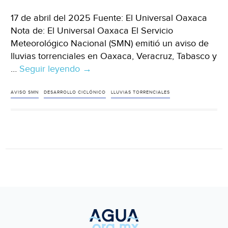
17 de abril del 2025 Fuente: El Universal Oaxaca
Nota de: El Universal Oaxaca El Servicio
Meteorológico Nacional (SMN) emitió un aviso de
lluvias torrenciales en Oaxaca, Veracruz, Tabasco y
…
Seguir leyendo
México
→
–
SMN
AVISO SMN
DESARROLLO CICLÓNICO
LLUVIAS TORRENCIALES
y
Conagua
pronostican
lluvias
torrenciales
en
Oaxaca
y
la
posible